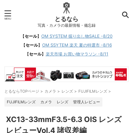
とるなら
写真・カメラの最新情報・備忘録
【
セール
】
OM SYSTEM 掘り出し物SALE -8/20
【
セール
】
OM SSYTEM 楽天 夏の特選市 -8/16
【
セール
】
楽天市場 お買い物マラソン -8/11
とるならTOPページ
>
カメラ
>
レンズ
>
FUJIFILMレンズ
>
FUJIFILMレンズ
カメラ
レンズ
管理人レビュー
XC13-33mmF3.5-6.3 OIS レンズ
レビューVol.4 諸収差編