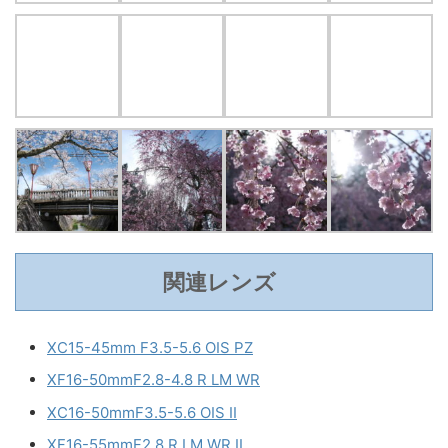
関連レンズ
XC15-45mm F3.5-5.6 OIS PZ
XF16-50mmF2.8-4.8 R LM WR
XC16-50mmF3.5-5.6 OIS II
XF16-55mmF2.8 R LM WR II