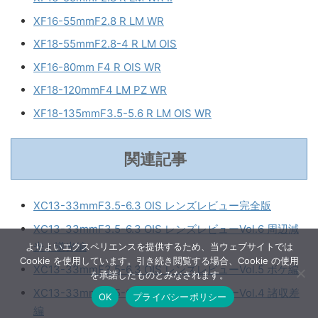
XF16-55mmF2.8 R LM WR
XF18-55mmF2.8-4 R LM OIS
XF16-80mm F4 R OIS WR
XF18-120mmF4 LM PZ WR
XF18-135mmF3.5-5.6 R LM OIS WR
関連記事
XC13-33mmF3.5-6.3 OIS レンズレビュー完全版
XC13-33mmF3.5-6.3 OIS レンズレビューVol.6 周辺減
光・逆光編
よりよいエクスペリエンスを提供するため、当ウェブサイトでは
Cookie を使用しています。引き続き閲覧する場合、Cookie の使用
XC13-33mmF3.5-6.3 OIS レンズレビューVol.5 ボケ編
を承諾したものとみなされます。
XC13-33mmF3.5-6.3 OIS レンズレビューVol.4 諸収差
OK
プライバシーポリシー
編