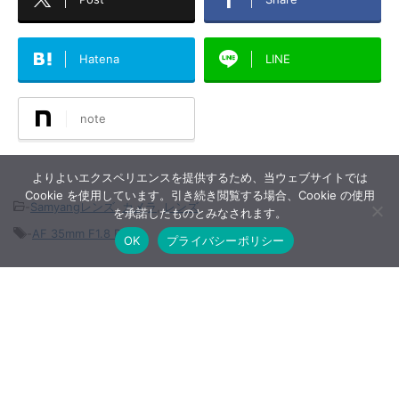
Hatena
LINE
note
よりよいエクスペリエンスを提供するため、当ウェブサイトでは
Cookie を使用しています。引き続き閲覧する場合、Cookie の使用
-
Samyangレンズ
,
カメラ
,
レンズ
を承諾したものとみなされます。
-
AF 35mm F1.8 P
OK
プライバシーポリシー
関連記事
7Artisans AF 50mm F1.8 は魅力的
な価格で優れた性能