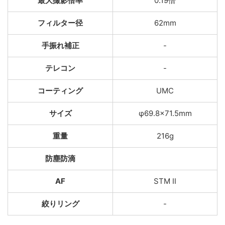
最大撮影倍率
0.19倍
フィルター径
62mm
手振れ補正
-
テレコン
-
コーティング
UMC
サイズ
φ69.8×71.5mm
重量
216g
防塵防滴
AF
STM II
絞りリング
-