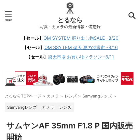
とるなら
写真・カメラの最新情報・備忘録
【
セール
】
OM SYSTEM 掘り出し物SALE -8/20
【
セール
】
OM SSYTEM 楽天 夏の特選市 -8/16
【
セール
】
楽天市場 お買い物マラソン -8/11
とるならTOPページ
>
カメラ
>
レンズ
>
Samyangレンズ
>
Samyangレンズ
カメラ
レンズ
サムヤンAF 35mm F1.8 P 国内販売
開始