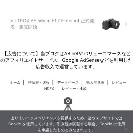
VILTROX AF 56mm F1.7 E-mount 正式発
表・販売開始
【広告について】当ブログはA8.netやバリューコマースなど
のアフィリエイトサービス、Google AdSenseなどを利用した
広告収入で運営しています。
ホーム
噂情報・速報
データベース
購入早見表
レビュー
INDEX
レビュー・比較
とるなら
よりよいエクスペリエンスを提供するため、当ウェブサイトでは
Cookie を使用しています。引き続き閲覧する場合、Cookie の使用
写真・カメラの最新情報・備忘録
を承諾したものとみなされます。