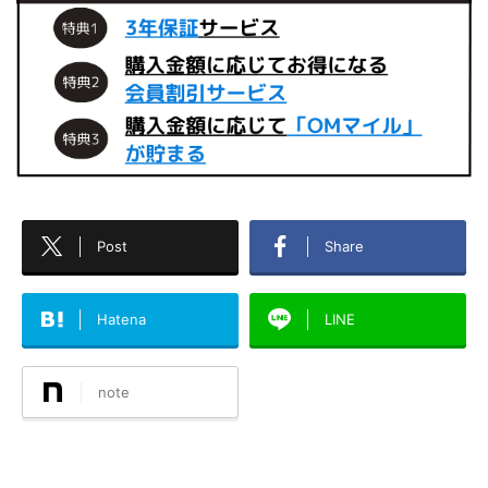
Post
Share
Hatena
LINE
note