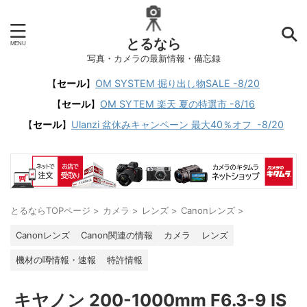
とるなら
写真・カメラの最新情報・備忘録
【
セール
】
OM SYSTEM 掘り出し物SALE -8/20
【
セール
】
OM SYTEM 楽天 夏の特選市 -8/16
【
セール
】
Ulanzi 盆休みキャンペーン 最大40％オフ -8/20
とるならTOPページ
>
カメラ
>
レンズ
>
Canonレンズ
>
Canonレンズ
Canon関連の情報
カメラ
レンズ
機材の噂情報・速報
特許情報
キヤノン 200-1000mm F6.3-9 IS