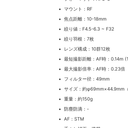
マウント：RF
焦点距離：10-18mm
絞り値：F4.5-6.3 ~ F32
絞り羽根：7枚
レンズ構成：10群12枚
最短撮影距離：AF時：0.14m (
最大撮影倍率：AF時：0.23倍（
フィルター径：49mm
サイズ：約φ69mm×44.9m
重量：約150g
防塵防滴：-
AF：STM