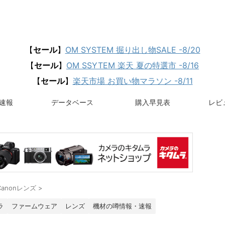
【
セール
】
OM SYSTEM 掘り出し物SALE -8/20
【
セール
】
OM SSYTEM 楽天 夏の特選市 -8/16
【
セール
】
楽天市場 お買い物マラソン -8/11
速報
データベース
購入早見表
レビュ
Canonレンズ
>
ラ
ファームウェア
レンズ
機材の噂情報・速報