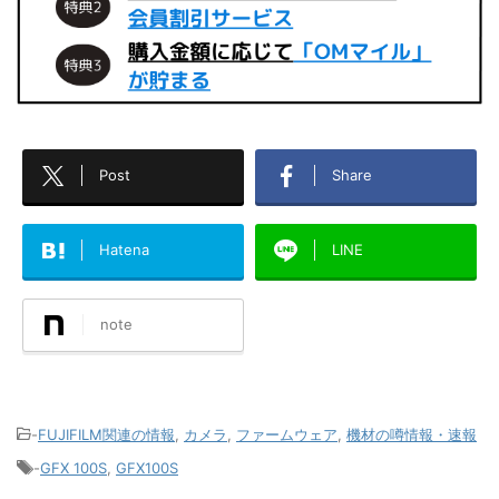
Post
Share
Hatena
LINE
note
-
FUJIFILM関連の情報
,
カメラ
,
ファームウェア
,
機材の噂情報・速報
-
GFX 100S
,
GFX100S