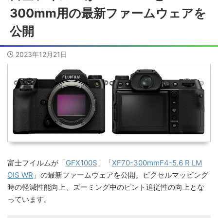
300mm用の最新ファームウェアを
公開
2023年12月21日
富士フイルムが「
GFX100S
」「
XF70-300mmF4-5.6 R LM
OIS WR
」の最新ファームウェアを公開。ピクセルマッピング
時の軽減性能向上、ズーミング中のピント追従性の向上とな
っています。