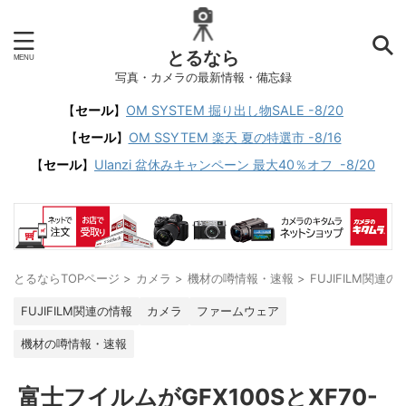
とるなら
写真・カメラの最新情報・備忘録
【
セール
】
OM SYSTEM 掘り出し物SALE -8/20
【
セール
】
OM SSYTEM 楽天 夏の特選市 -8/16
【
セール
】
Ulanzi 盆休みキャンペーン 最大40％オフ -8/20
とるならTOPページ
>
カメラ
>
機材の噂情報・速報
>
FUJIFILM関連の
FUJIFILM関連の情報
カメラ
ファームウェア
機材の噂情報・速報
富士フイルムがGFX100SとXF70-