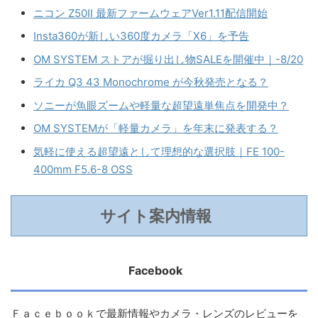
ニコン Z50II 最新ファームウェアVer1.11配信開始
Insta360が新しい360度カメラ「X6」を予告
OM SYSTEM ストアが掘り出し物SALEを開催中｜-8/20
ライカ Q3 43 Monochrome が今秋発売となる？
ソニーが魚眼ズームや軽量な超望遠単焦点を開発中？
OM SYSTEMが「軽量カメラ」を年末に発表する？
気軽に使える超望遠として理想的な選択肢｜FE 100-
400mm F5.6-8 OSS
サイト案内情報
Facebook
Ｆａｃｅｂｏｏｋで最新情報やカメラ・レンズのレビューを