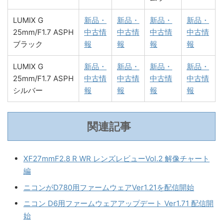
LUMIX G
新品・
新品・
新品・
新品・
25mm/F1.7 ASPH
中古情
中古情
中古情
中古情
ブラック
報
報
報
報
LUMIX G
新品・
新品・
新品・
新品・
25mm/F1.7 ASPH
中古情
中古情
中古情
中古情
シルバー
報
報
報
報
関連記事
XF27mmF2.8 R WR レンズレビューVol.2 解像チャート
編
ニコンがD780用ファームウェアVer1.21を配信開始
ニコン D6用ファームウェアアップデート Ver1.71 配信開
始