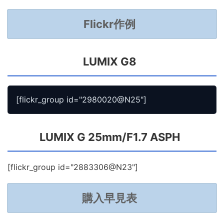
Flickr作例
LUMIX G8
LUMIX G 25mm/F1.7 ASPH
[flickr_group id="2883306@N23"]
購入早見表