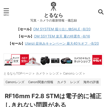
とるなら
写真・カメラの最新情報・備忘録
【
セール
】
OM SYSTEM 掘り出し物SALE -8/20
【
セール
】
OM SSYTEM 楽天 夏の特選市 -8/16
【
セール
】
Ulanzi 盆休みキャンペーン 最大40％オフ -8/20
とるならTOPページ
>
カメラ
>
レンズ
>
Canonレンズ
>
Canonレンズ
Canon関連の情報
カメラ
レンズ
海外の評価
RF16mm F2.8 STMは電子的に補正
しきれない問題がある