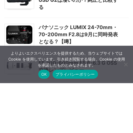
USD G2は凄いのか？純正と比較す
る
パナソニック LUMIX 24-70mm・
70-200mm F2.8は9月に同時発表
となる？【噂】
よりよいエクスペリエンスを提供するため、当ウェブサイトでは
Cookie を使用しています。引き続き閲覧する場合、Cookie の使用
FE 200-600mm F5.6-6.3 G OSS
を承諾したものとみなされます。
交換レンズレビュー
OK
プライバシーポリシー
【評価・作例】広角マクロを楽しめ
る安価な広角レンズ『24mm F1.8
EX DG ASPHERICAL MACRO』