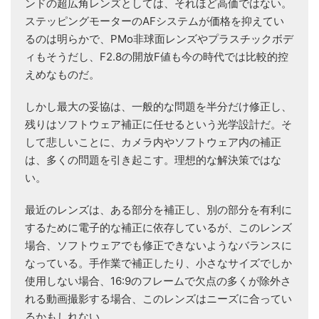
ンドの超広角レンズとしては、それほど高価ではない。
ステッピングモーターのAFシステムが価格を抑えてい
るのは明らかで、PMo非球面レンズやプラスチックボデ
ィもそうだし、F2.8の開放F値も今の時代では比較的控
えめなものだ。
しかし最大の妥協は、一般的な問題を半分だけ修正し、
残りはソフトウェア補正に任せるという光学設計だ。そ
して悲しいことに、カメラ内やソフトウェア内の補正
は、多くの問題を引き起こす。理想的な解決策ではな
い。
最近のレンズは、ある部分を補正し、別の部分を有利に
するために電子的な補正に依存しているが、このレンズ
場合、ソフトウェアでも修正できないようなバランスに
なっている。手作業で補正したり、小さなサイズでしか
使用しない場合、16:9のフレームで欠点の多くが除外さ
れる動画撮影する場合、このレンズはニーズに合ってい
るかもしれない。