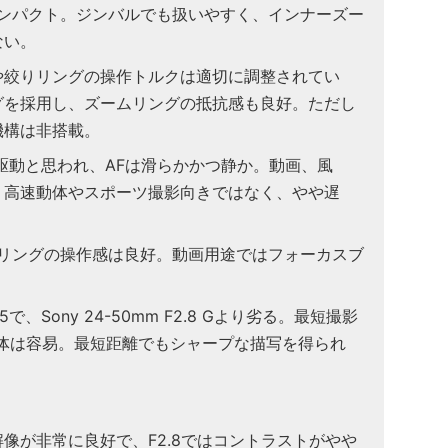
コンパクト。ジンバルでも扱いやすく、インナーズー
ない。
や絞りリングの操作トルクは適切に調整されてい
グを採用し、ズームリングの抵抗感も良好。ただし
機構は非搭載。
駆動と思われ、AFは滑らかかつ静か。動画、風
、高速動体やスポーツ撮影向きではなく、やや遅
リングの操作感は良好。動画用途ではフォーカスブ
。
で、Sony 24-50mm F2.8 Gより劣る。最短撮影
自体は容易。最短距離でもシャープな描写を得られ
解像が非常に良好で、F2.8ではコントラストがやや