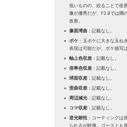
低いものの、絞ることで改善
像が優秀だが、F2.8では隅
改善。
像面湾曲
：記載なし。
ボケ
：玉ボケに大きな玉ね
表現は可能だが、ボケ描写
軸上色収差
：記載なし。
倍率色収差
：記載なし。
球面収差
：記載なし。
歪曲収差
：記載なし。
周辺減光
：記載なし。
コマ収差
：記載なし。
逆光耐性
：コーティングは
られるが軽微。ゴーストも