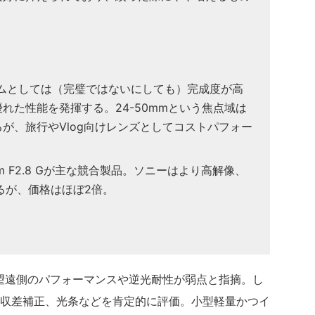
Fズームとしては（完璧ではないにしても）完成度が高
れた性能を発揮する。24-50mmという焦点域は
が、旅行やVlog向けレンズとしてコストパフォー
0mm F2.8 Gが主な競合製品。ソニーはより高解像、
るが、価格はほぼ2倍。
よると、望遠側のパフォーマンスや逆光耐性が弱点と指摘。し
収差補正、光条などを肯定的に評価。小型軽量かつイ