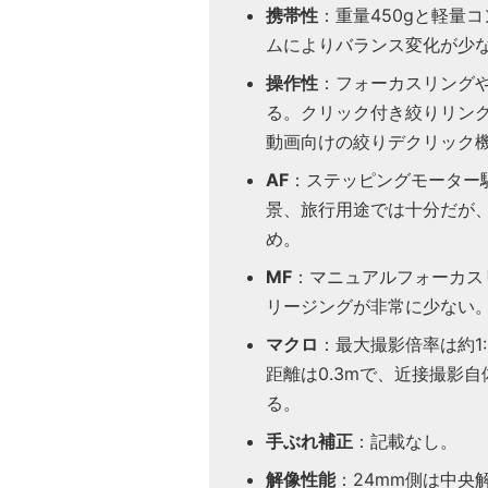
携帯性
：重量450gと軽量
ムによりバランス変化が少
操作性
：フォーカスリング
る。クリック付き絞りリン
動画向けの絞りデクリック
AF
：ステッピングモーター
景、旅行用途では十分だが
め。
MF
：マニュアルフォーカス
リージングが非常に少ない
マクロ
：最大撮影倍率は約1:5
距離は0.3mで、近接撮影
る。
手ぶれ補正
：記載なし。
解像性能
：24mm側は中央