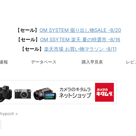
【
セール
】
OM SYSTEM 掘り出し物SALE -8/20
【
セール
】
OM SSYTEM 楽天 夏の特選市 -8/16
【
セール
】
楽天市場 お買い物マラソン -8/11
速報
データベース
購入早見表
レビュ
Thypoch
>