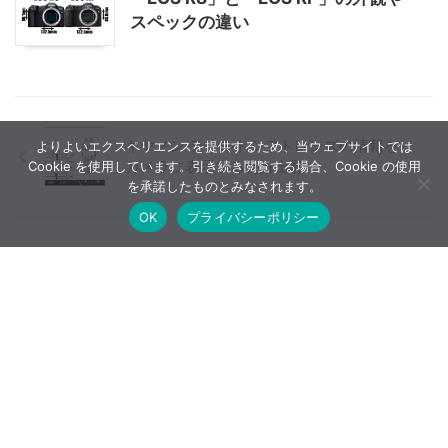
スペックの違い
キヤノン ティルトシフトレンズの情報を
よりよいエクスペリエンスを提供するため、当ウェブサイトでは
カメラに表示する特許出願
Cookie を使用しています。引き続き閲覧する場合、Cookie の使用
を承諾したものとみなされます。
OK
プライバシーポリシー
キヤノン RF200-800mm F6.3-9 IS USM
最新情報まとめ
【広告について】当ブログはA8.netやバリューコマースなど
のアフィリエイトサービス、Google AdSenseなどを利用した
広告収入で運営しています。