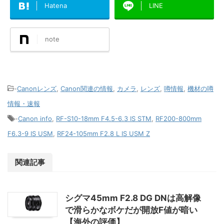
Hatena
LINE
note
-
Canonレンズ
,
Canon関連の情報
,
カメラ
,
レンズ
,
噂情報
,
機材の噂
情報・速報
-
Canon info
,
RF-S10-18mm F4.5-6.3 IS STM
,
RF200-800mm
F6.3-9 IS USM
,
RF24-105mm F2.8 L IS USM Z
関連記事
シグマ45mm F2.8 DG DNは高解像
で滑らかなボケだが開放F値が暗い
【海外の評価】