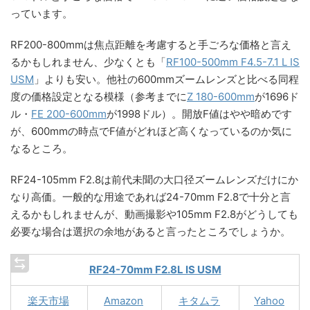
っています。
RF200-800mmは焦点距離を考慮すると手ごろな価格と言え
るかもしれません、少なくとも「
RF100-500mm F4.5-7.1 L IS
USM
」よりも安い。他社の600mmズームレンズと比べる同程
度の価格設定となる模様（参考までに
Z 180-600mm
が1696ド
ル・
FE 200-600mm
が1998ドル）。開放F値はやや暗めです
が、600mmの時点でF値がどれほど高くなっているのか気に
なるところ。
RF24-105mm F2.8は前代未聞の大口径ズームレンズだけにか
なり高価。一般的な用途であれば24-70mm F2.8で十分と言
えるかもしれませんが、動画撮影や105mm F2.8がどうしても
必要な場合は選択の余地があると言ったところでしょうか。
RF24-70mm F2.8L IS USM
楽天市場
Amazon
キタムラ
Yahoo