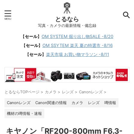
とるなら
写真・カメラの最新情報・備忘録
【
セール
】
OM SYSTEM 掘り出し物SALE -8/20
【
セール
】
OM SSYTEM 楽天 夏の特選市 -8/16
【
セール
】
楽天市場 お買い物マラソン -8/11
とるならTOPページ
>
カメラ
>
レンズ
>
Canonレンズ
>
Canonレンズ
Canon関連の情報
カメラ
レンズ
噂情報
機材の噂情報・速報
キヤノン「RF200-800mm F6.3-