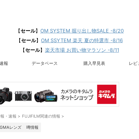
【
セール
】
OM SYSTEM 掘り出し物SALE -8/20
【
セール
】
OM SSYTEM 楽天 夏の特選市 -8/16
【
セール
】
楽天市場 お買い物マラソン -8/11
速報
データベース
購入早見表
レビュ
情報・速報
>
FUJIFILM関連の情報
>
IGMAレンズ
噂情報