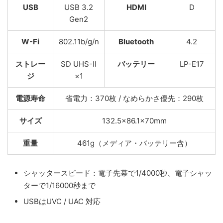
USB
USB 3.2
HDMI
D
Gen2
W-Fi
802.11b/g/n
Bluetooth
4.2
ストレー
SD UHS-II
バッテリー
LP-E17
ジ
×1
電源寿命
省電力：370枚 / なめらかさ優先：290枚
サイズ
132.5×86.1×70mm
重量
461g（メディア・バッテリー含）
シャッタースピード：電子先幕で1/4000秒、電子シャッ
ターで1/16000秒まで
USBはUVC / UAC 対応