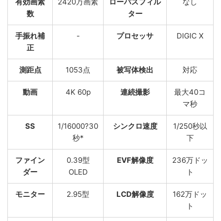
有効画素
2420万画素
ローパスフィル
なし
数
ター
手振れ補
-
プロセッサ
DIGIC X
正
測距点
1053点
被写体検出
対応
動画
4K 60p
連続撮影
最大40コ
マ秒
SS
1/16000?30
シンクロ速度
1/250秒以
秒*
下
ファイン
0.39型
EVF解像度
236万ドッ
ダー
OLED
ト
モニター
2.95型
LCD解像度
162万ドッ
ト