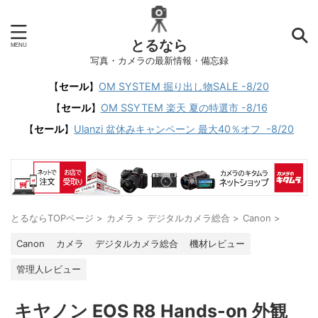
とるなら
写真・カメラの最新情報・備忘録
【
セール
】
OM SYSTEM 掘り出し物SALE -8/20
【
セール
】
OM SSYTEM 楽天 夏の特選市 -8/16
【
セール
】
Ulanzi 盆休みキャンペーン 最大40％オフ -8/20
とるならTOPページ
>
カメラ
>
デジタルカメラ総合
>
Canon
>
Canon
カメラ
デジタルカメラ総合
機材レビュー
管理人レビュー
キヤノン EOS R8 Hands-on 外観