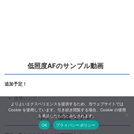
低照度AFのサンプル動画
追加予定！
使用レンズ：
よりよいエクスペリエンスを提供するため、当ウェブサイトでは
Cookie を使用しています。引き続き閲覧する場合、Cookie の使用
水平・垂直 モアレ
を承諾したものとみなされます。
OK
プライバシーポリシー