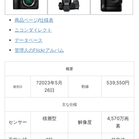
商品ページ
/
仕様表
ニコンダイレクト
データベース
管理人のFlickrアルバム
概要
?2023年5月
539,550円
初値
発売日
26日
主な仕様
積層型
4,570万画
センサー
解像度
素