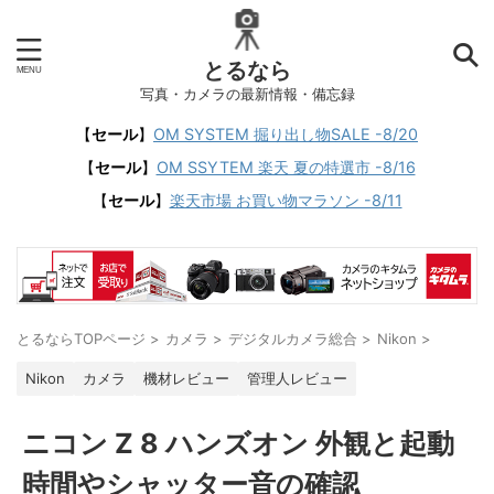
とるなら
写真・カメラの最新情報・備忘録
【
セール
】
OM SYSTEM 掘り出し物SALE -8/20
【
セール
】
OM SSYTEM 楽天 夏の特選市 -8/16
【
セール
】
楽天市場 お買い物マラソン -8/11
とるならTOPページ
>
カメラ
>
デジタルカメラ総合
>
Nikon
>
Nikon
カメラ
機材レビュー
管理人レビュー
ニコン Z 8 ハンズオン 外観と起動
時間やシャッター音の確認