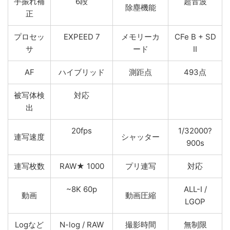
手振れ補
6段
超音波
除塵機能
正
プロセッ
EXPEED 7
メモリーカ
CFe B + SD
サ
ード
II
AF
ハイブリッド
測距点
493点
被写体検
対応
出
20fps
1/32000?
連写速度
シャッター
900s
連写枚数
RAW★ 1000
プリ連写
対応
~8K 60p
ALL-I /
動画
動画圧縮
LGOP
Logなど
N-log / RAW
撮影時間
無制限