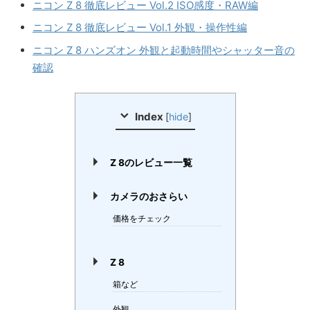
ニコン Z 8 徹底レビュー Vol.2 ISO感度・RAW編
ニコン Z 8 徹底レビュー Vol.1 外観・操作性編
ニコン Z 8 ハンズオン 外観と起動時間やシャッター音の
確認
Index
[
hide
]
Z 8のレビュー一覧
カメラのおさらい
価格をチェック
Z 8
箱など
外観