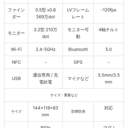
ファイン
0.5型 x0.8
LVフレーム
-120fps
ダー
369万dot
レート
3.2型 210万
モニター可
4軸チルト
モニター
dot
動
Wi-Fi
2.4-5GHz
Bluetooth
5.0
NFC
-
GPS
-
通信専用 / 充
3.5mm/3.5
USB
マイクなど
電給電
mm
サイズ・重量など
144×118×83
対応
サイズ
防塵防滴
mm
910g
マグ /