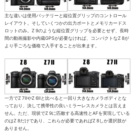
主な違いは使用バッテリーと縦位置グリップのコントロール
レイアウト。そしていくつかの出力ポートとメモリカードス
ロットのみ。Z 9のような縦位置グリップを必要とせず、長時
間の動画撮影や内蔵GPSが必要なければ、コンパクトなZ 8が
より手ごろな価格で入手することが出来ます。
一方でZ 7IIやZ 6IIと比べると一回り大きなカメラボディとな
っており、決して携帯性の良いミラーレスカメラとは言えま
せん。ただ、現状でZ 9に匹敵する高速性とAFを実現している
のはZ 8だけであり、これらが必要であればZ 8しか選択肢が
ありません。