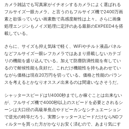
カメラ雑誌でも写真家がイチオシするカメラによく選ばれる
フルサイズ一眼カメラ。と言うのもフルサイズ機で2400万画
素と欲張っていない画素数で高感度耐性は上々。さらに画像
処理エンジンもノイズ処理に定評のある最新のEXPEED4を搭
載している。
さらに、サイズも抑え気味で軽く、WiFiやチルト液晶パネル
などフルサイズ一眼レフカメラではあまり搭載しないカテゴ
リの機能を盛り込んでいる。加えて防塵防滴性能を有してい
るので耐候性能も良好だ。これだけ機能性を持ちあわせてい
ながら価格は現在20万円を切っている。価格と性能のバラン
スを考えるとかなりオススメ出来るのは間違いなさそうだ。
シャッタースピードは1/4000秒までしか稼ぐことは出来ない
が、フルサイズ機で4000秒以上のスピードを必要とされるシ
ーンは大口径の高級単焦点やドピーカンなシチュエーション
で逆光の時等だろう。実際シャッタースピードだけならNDフ
ィルターを買った方がかなりお安く済むので、あまり気にす