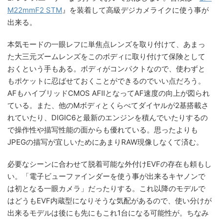
M22mmF2 STM
』を装着して高級デジカメライクに使う事が
出来る。
本気モードの一眼レフに単焦点レンズを取り付けて、あまっ
た大三元ズームレンズをこのボディに取り付けて保険として
おくという手もある。ボディがコンパクトなので、使わずと
もポケットに忍ばせておくことができるのでいい点だろう。
AFもハイブリッドCMOS AFIIとなってAF速度の向上が図られ
ている。また、他のMボディとくらべてダイヤルが2基搭載さ
れていたり、DIGIC6と最新のエンジンを積んでいたりするの
で操作性や描写性能の面からも優れている。思ったよりも
JPEGの描写が宜しいためにあまりRAW現像しなくて済む。
必要なシーンに合わせて脱着可能な外付けEVFの存在も頼もし
い。「電子ビューファインダーを使う事が出来るキヤノンで
は初となる一眼カメラ」だったりする。これ以降のモデルで
はどうもEVF内蔵型になりそうな気配があるので、使い分けが
出来るモデルは後にも先にもこれ1台になる可能性が。ちなみ