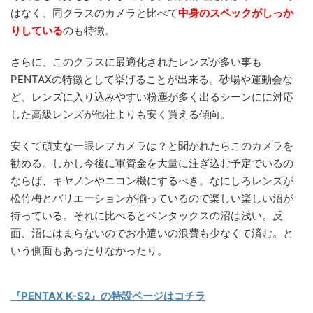
はなく、同クラスのカメラと比べて
中身のスペックがしっか
りしている
のも特徴。
さらに、このクラスに最適化されたレンズが多い事も
PENTAXの特徴として挙げることが出来る。砂場や運動会な
ど、レンズに入り込みやすい粉塵が多く出るシーンにに対応
した高級レンズが他社よりも安く買える傾向。
安くて頑丈な一眼レフカメラは？と聞かれたらこのカメラを
勧める。しかし今後に軍資金を大量に注ぎ込む予定でいるの
ならば、キヤノンやニコン機にするべき。なにしろレンズが
松竹梅とバリエーションが揃っているので楽しい楽しい沼が
待っている。それに比べるとペンタックスの沼は浅い。反
面、沼にはまらないのでお小遣いの浪費も少なくて済む。と
いう側面もあったりなかったり。
『PENTAX K-S2』の特設ページはコチラ