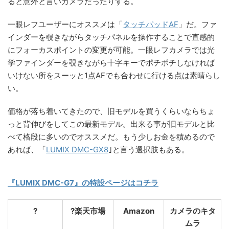
ると意外と言いカメラだったりする。
一眼レフユーザーにオススメは「
タッチパッドAF
」だ。ファ
インダーを覗きながらタッチパネルを操作することで直感的
にフォーカスポイントの変更が可能。一眼レフカメラでは光
学ファインダーを覗きながら十字キーでポチポチしなければ
いけない所をスーッと1点AFでも合わせに行ける点は素晴らし
い。
価格が落ち着いてきたので、旧モデルを買うくらいならちょ
っと背伸びをしてこの最新モデル。出来る事が旧モデルと比
べて格段に多いのでオススメだ。もう少しお金を積めるので
あれば、「
LUMIX DMC-GX8
｣と言う選択肢もある。
『LUMIX DMC-G7』の特設ページはコチラ
?
?楽天市場
Amazon
カメラのキタ
ムラ