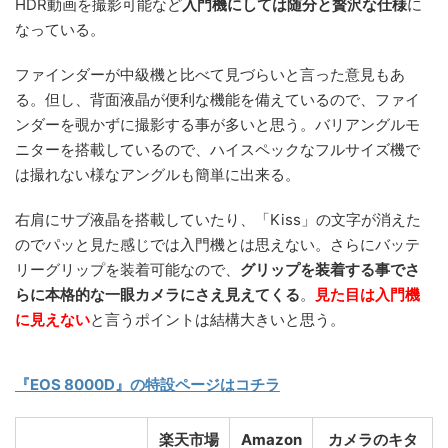
HDR動画を撮影可能など
入門機にしては随分と贅沢な仕様
に
なっている。
ファインダーが中級機と比べて見づらいと言った意見もあ
る。但し、背面液晶が便利な機能を備えているので、ファイ
ンダーを覗かずに撮影する事が多いと思う。バリアングルモ
ニターを搭載しているので、ハイスペックなフルサイズ機で
は撮れない様なアングルも簡単に出来る。
右肩にサブ液晶を搭載していたり、「Kiss」の文字が消えた
のでパッと見た感じでは入門機とは思えない。さらにバッテ
リーグリップを装着可能なので、
グリップを装着する事でさ
らに本格的な一眼カメラにさえ見えてくる
。
見た目は入門機
に見えない
と言うポイントは結構大きいと思う。
『EOS 8000D』の特設ページはコチラ
楽天市場
Amazon
カメラのキタ