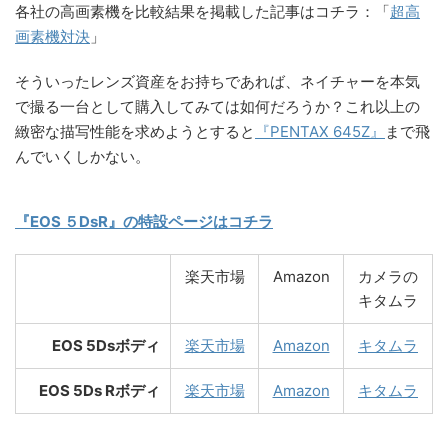
各社の高画素機を比較結果を掲載した記事はコチラ：「
超高
画素機対決
」
そういったレンズ資産をお持ちであれば、ネイチャーを本気
で撮る一台として購入してみては如何だろうか？これ以上の
緻密な描写性能を求めようとすると
『PENTAX 645Z』
まで飛
んでいくしかない。
『EOS ５DsR』の特設ページはコチラ
楽天市場
Amazon
カメラの
キタムラ
EOS 5Dsボディ
楽天市場
Amazon
キタムラ
EOS 5Ds Rボディ
楽天市場
Amazon
キタムラ