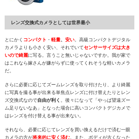
レンズ交換式カメラとしては世界最小
とにかく
コンパクト
・
軽量
、
安い
。高級コンパクトデジタル
カメラよりも小さく安い、それでいて
センサーサイズは大き
いので綺麗
に写る。言うこと無いじゃないですか。我が家で
はこれなら嫁さんが嫌がらずに使ってくれそうな軽いカメラ
だ。
さらに必要に応じてズームレンズを取り付けたり、より綺麗
に写真を撮る事が出来る単焦点レンズに付け替えたりとレン
ズ交換式なので
自由が利く
。後々になって「やっぱ望遠ズー
ム足りないなあ」となった場合に高いコンパクトデジカメで
はレンズを付け替える事が出来ない。
それなら、必要に応じてレンズを買い換えるだけで済む一眼
カメラの方が
将来的に安く済む
。また、ボディが古くなった