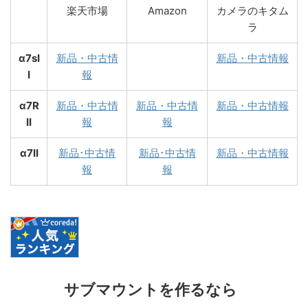
楽天市場
Amazon
カメラのキタム
ラ
α7sI
新品・中古情
新品・中古情報
I
報
α7R
新品・中古情
新品・中古情
新品・中古情報
II
報
報
α7II
新品･中古情
新品･中古情
新品・中古情報
報
報
サブマウントを作るなら