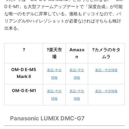
D E-M1」も大型ファームアップデートで「深度合成」が可能
な唯一のモデルに昇華している。価格もドッコイなので、バ
リアングルやハイレゾショットが必要なければそちらも検討
出来る。
?
?楽天市
Amazo
?カメラのキタ
場
n
ムラ
OM-D E-M5
新品･中古
新品･中古
新品・中古情報
Mark II
情報
情報
OM-D E-M1
新品･中古
新品･中古
新品・中古情報
情報
情報
Panasonic LUMIX DMC-G7