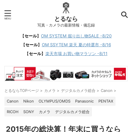
とるなら
写真・カメラの最新情報・備忘録
【
セール
】
OM SYSTEM 掘り出し物SALE -8/20
【
セール
】
OM SSYTEM 楽天 夏の特選市 -8/16
【
セール
】
楽天市場 お買い物マラソン -8/11
とるならTOPページ
>
カメラ
>
デジタルカメラ総合
>
Canon
>
Canon
Nikon
OLYMPUS/OMDS
Panasonic
PENTAX
RICOH
SONY
カメラ
デジタルカメラ総合
2015年の総決算！年末に買うなら