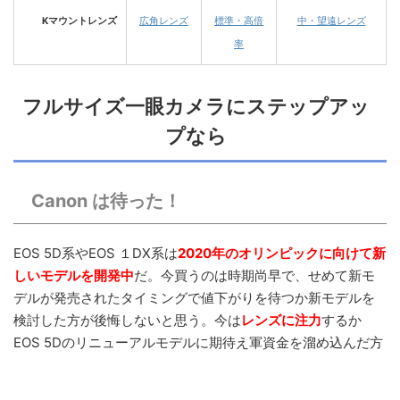
Kマウントレンズ
広角レンズ
標準・高倍
中・望遠レンズ
率
フルサイズ一眼カメラにステップアッ
プなら
Canon は待った！
EOS 5D系やEOS １DX系は
2020年のオリンピックに向けて新
しいモデルを開発中
だ。今買うのは時期尚早で、せめて新モ
デルが発売されたタイミングで値下がりを待つか新モデルを
検討した方が後悔しないと思う。今は
レンズに注力
するか
EOS 5Dのリニューアルモデルに期待え軍資金を溜め込んだ方