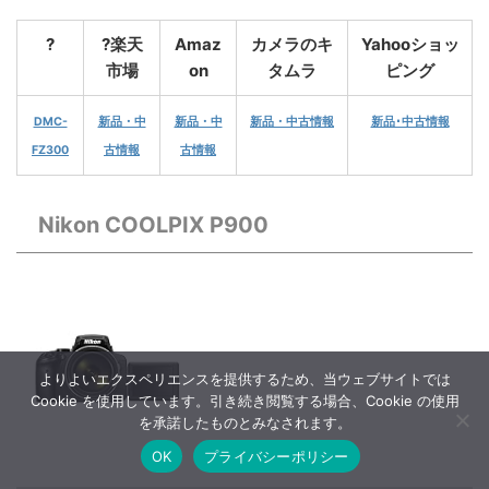
?
?楽天
Amaz
カメラのキ
Yahooショッ
市場
on
タムラ
ピング
DMC-
新品・中
新品・中
新品・中古情報
新品･中古情報
FZ300
古情報
古情報
Nikon COOLPIX P900
よりよいエクスペリエンスを提供するため、当ウェブサイトでは
Cookie を使用しています。引き続き閲覧する場合、Cookie の使用
を承諾したものとみなされます。
OK
プライバシーポリシー