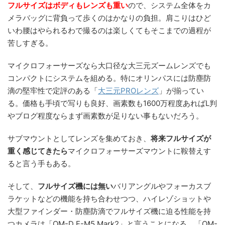
フルサイズはボディもレンズも重い
ので、システム全体をカ
メラバッグに背負って歩くのはかなりの負担。肩こりはひど
いわ腰はやられるわで撮るのは楽しくてもそこまでの過程が
苦しすぎる。
マイクロフォーサーズなら大口径な大三元ズームレンズでも
コンパクトにシステムを組める。特にオリンパスには防塵防
滴の堅牢性で定評のある「
大三元PROレンズ
」が揃ってい
る。価格も手頃で写りも良好、画素数も1600万程度あればL判
やブログ程度ならまず画素数が足りない事もないだろう。
サブマウントとしてレンズを集めておき、
将来フルサイズが
重く感じてきたら
マイクロフォーサーズマウントに鞍替えす
ると言う手もある。
そして、
フルサイズ機には無い
バリアングルやフォーカスブ
ラケットなどの機能を持ち合わせつつ、ハイレゾショットや
大型ファインダー・防塵防滴でフルサイズ機に迫る性能を持
つカメラは「OM-D E-M5 Mark2」と言うことになる。「OM-