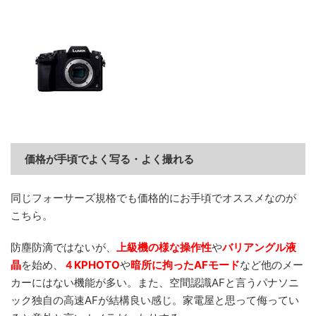
価格が手頃でよく写る・よく撮れる
同じフォーサーズ規格でも価格的にお手頃でオススメなのが
こちら。
防塵防滴ではないが、
上級機の様な操作性
や
バリアングル液
晶
を始め、
４KPHOTO
や
暗所に拘ったAFモード
など他のメー
カーにはない機能が多い。また、空間認識AFと言うパナソニ
ック独自の高速AFが結構良い感じ。家電屋と思って侮ってい