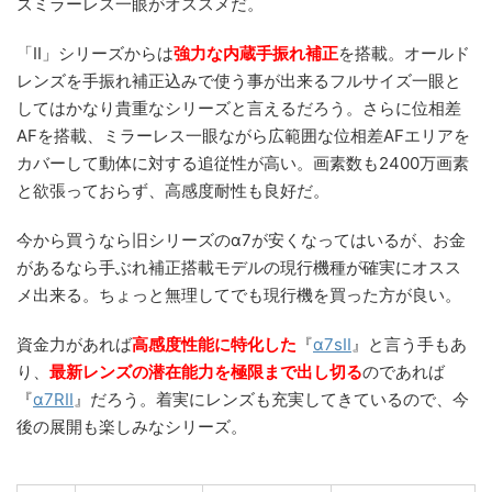
ズミラーレス一眼がオススメだ。
「II」シリーズからは
強力な内蔵手振れ補正
を搭載。オールド
レンズを手振れ補正込みで使う事が出来るフルサイズ一眼と
してはかなり貴重なシリーズと言えるだろう。さらに位相差
AFを搭載、ミラーレス一眼ながら広範囲な位相差AFエリアを
カバーして動体に対する追従性が高い。画素数も2400万画素
と欲張っておらず、高感度耐性も良好だ。
今から買うなら旧シリーズのα7が安くなってはいるが、お金
があるなら手ぶれ補正搭載モデルの現行機種が確実にオスス
メ出来る。ちょっと無理してでも現行機を買った方が良い。
資金力があれば
高感度性能に特化した
『
α7sII
』と言う手もあ
り、
最新レンズの潜在能力を極限まで出し切る
のであれば
『
α7RII
』だろう。着実にレンズも充実してきているので、今
後の展開も楽しみなシリーズ。