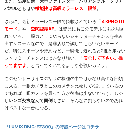
また、
防塵防滴・大型ファインダー・バリアングル・タッチ
パネル
ともはや
機能性は高級ミラーレス一眼並
。
さらに、最新ミラーレス一眼で搭載されている「
４KPHOTO
モード
」や「
空間認識AF
」は贅沢にもこのモデルにも採用さ
れている。一眼カメラに劣らないシャッターチャンスを生み
出すシステムなので、是非店頭で試してもらいたいモード
だ。特にスポーツや野鳥など、一瞬撮り遅れると2度と来ない
シャッターチャンスにはかなり強い。「
安心して下さい。撮
ってますよ
」と言ってくれてるような心強いカメラ。
このセンサーサイズの括りの機種の中ではかなり高価な部類
に入る。一眼カメラとこのカメラを比較して検討しているの
であれば一眼カメラを買った方が後悔は少ないだろう。しか
し
レンズ交換なんて面倒くさい
、そんなに拘らないのであれ
ばベストな一台になる。
『LUMIX DMC-FZ300』の特設ページはコチラ