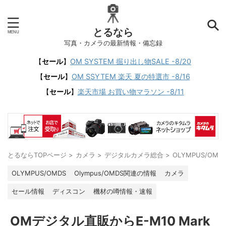
とるなら
写真・カメラの最新情報・備忘録
【
セール
】
OM SYSTEM 掘り出し物SALE -8/20
【
セール
】
OM SSYTEM 楽天 夏の特選市 -8/16
【
セール
】
楽天市場 お買い物マラソン -8/11
とるならTOPページ
>
カメラ
>
デジタルカメラ総合
>
OLYMPUS/OMD
OLYMPUS/OMDS
Olympus/OMDS関連の情報
カメラ
セール情報
ディスコン
機材の噂情報・速報
OMデジタル直販からE-M10 Mark