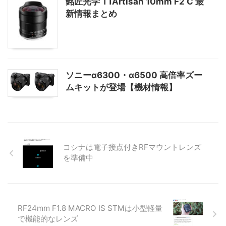
銘匠光学 TTArtisan 10mm F2 C 最
新情報まとめ
ソニーα6300・α6500 高倍率ズー
ムキットが登場【機材情報】
コシナは電子接点付きRFマウントレンズ
を準備中
RF24mm F1.8 MACRO IS STMは小型軽量
で機能的なレンズ