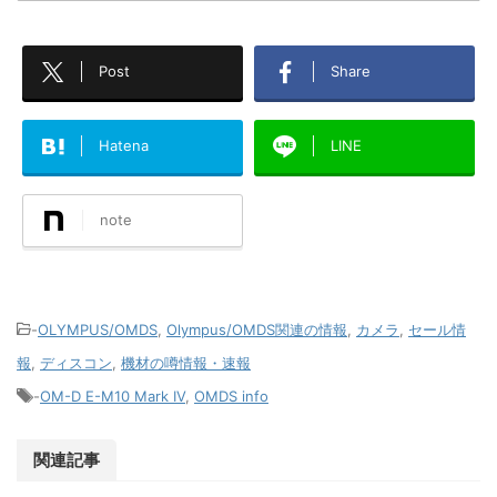
Post
Share
Hatena
LINE
note
-
OLYMPUS/OMDS
,
Olympus/OMDS関連の情報
,
カメラ
,
セール情
報
,
ディスコン
,
機材の噂情報・速報
-
OM-D E-M10 Mark IV
,
OMDS info
関連記事