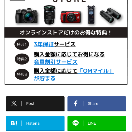
Post
Share
Hatena
LINE