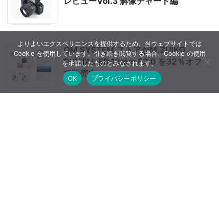
レビューVol.3 解像チャート編
よりよいエクスペリエンスを提供するため、当ウェブサイトでは
OM SYSTEM ストアがM.ZUIKO
Cookie を使用しています。引き続き閲覧する場合、Cookie の使用
DIGITAL ED 12mm F2.0 を32％オフ
を承諾したものとみなされます。
で販売中
OK
プライバシーポリシー
VILTROX AF 75mm F1.2 XFは12月
12日よりも前に発表される？
NIKKOR Z 85mm f/1.2 Sはゴージャ
スな描写の傑作ポートレートレンズ