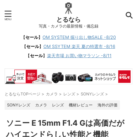
とるなら
写真・カメラの最新情報・備忘録
【
セール
】
OM SYSTEM 掘り出し物SALE -8/20
【
セール
】
OM SSYTEM 楽天 夏の特選市 -8/16
【
セール
】
楽天市場 お買い物マラソン -8/11
とるならTOPページ
>
カメラ
>
レンズ
>
SONYレンズ
>
SONYレンズ
カメラ
レンズ
機材レビュー
海外の評価
ソニー E 15mm F1.4 Gは高価だが
ハイエンドらしい性能と機能