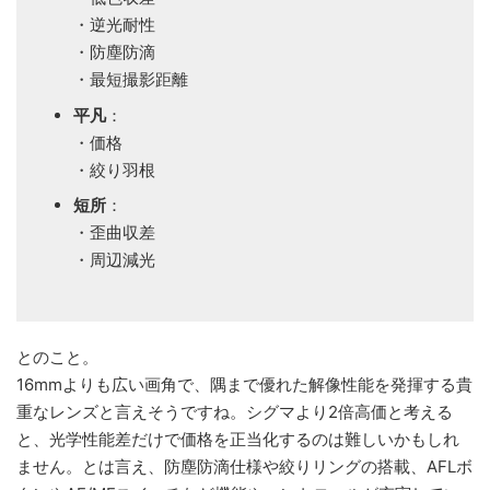
・逆光耐性
・防塵防滴
・最短撮影距離
平凡
：
・価格
・絞り羽根
短所
：
・歪曲収差
・周辺減光
とのこと。
16mmよりも広い画角で、隅まで優れた解像性能を発揮する貴
重なレンズと言えそうですね。シグマより2倍高価と考える
と、光学性能差だけで価格を正当化するのは難しいかもしれ
ません。とは言え、防塵防滴仕様や絞りリングの搭載、AFLボ