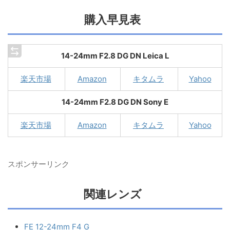
中央領域はシャープであるのみならず、4200万画素のα7R III
でもモアレが発生していますね。（1枚目の作例）
24mm F2.8で大きなボケ描写の作例
もありますね。広角ズー
ムレンズなので極上のボケとはいきませんが、広角レンズと
してはまずまず良好な描写のように見えます。近接時の解像
性能も良さそうです。
価格は15万円前後と安くありませんが、まだ種類が少ない
「ミラーレス用大口径広角ズームレンズ」としてはまずまず
の価格設定と言ったところでしょうか。（タムロン
17-28mm
F/2.8 Di III RXD
）を考慮しなければ十分安いと思います。
価格はカメラのキタムラ（ネットショップ）で「
?148,230
?
(税込) 」。8月下旬に発売を予定している模様。
「14-24mm F2.8 DG DN | Art」のレビュー・作例を集めるペ
ージはコチラ