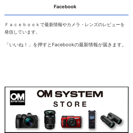
FE 12-24mm F4 G
Vario-Tessar T* FE 16-35mm F4?
ZA OSS
FE 16-35mm F2.8 GM
12-24mm F4 DG HSM
14-24mm F2.8 DG HSM
Laowa 10-18mm F4.5-5.6 FE ZOOM
サイト案内情報
シグマレンズ関連記事
ソニーGMに匹敵する性能で価格を抑えている｜35mm
F1.4 DG II
シグマの新しい広角ズームレンズと思われる真偽不明の