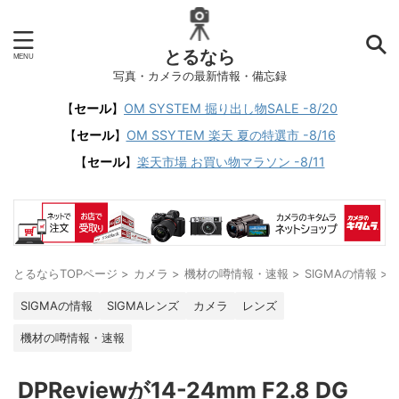
とるなら
写真・カメラの最新情報・備忘録
【
セール
】
OM SYSTEM 掘り出し物SALE -8/20
【
セール
】
OM SSYTEM 楽天 夏の特選市 -8/16
【
セール
】
楽天市場 お買い物マラソン -8/11
とるならTOPページ
>
カメラ
>
機材の噂情報・速報
>
SIGMAの情報
>
SIGMAの情報
SIGMAレンズ
カメラ
レンズ
機材の噂情報・速報
DPReviewが14-24mm F2.8 DG