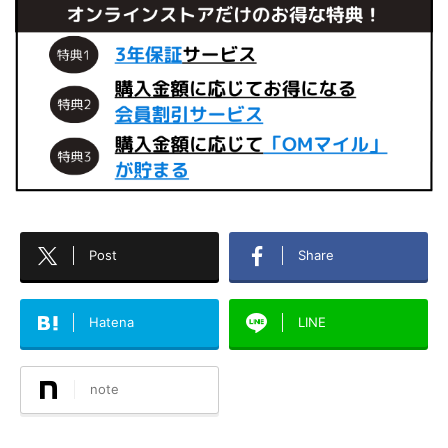
リーク画像
FE 20-70mm F4 Gの匹敵する性能の高倍率｜20-200mm
F3.5-6.3 DG
Contemporaryシリーズで最高水準の性能｜15mm F1.4
DC
シグマから風変わりなレンズが登場する？
広角～標準域の性能は非常に優秀｜20-200mm F3.5-6.3
DG
シグマ 35mm F1.4 DG II｜Art レンズレビュー完全版
シグマ「85mm F1.2」「105mm F1.4」「135mm F1.4」
光学系の特許出願
DxOがZ 70-200mm F2.8 IIや200mm F2 DGなどに対応
する光学モジュールを公開
シグマ「125-700mm F6.3-9」「150-600mm F5-6.3」
光学系の特許出願