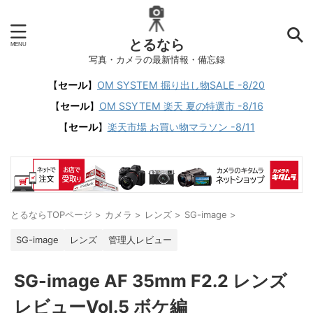
とるなら
写真・カメラの最新情報・備忘録
【
セール
】
OM SYSTEM 掘り出し物SALE -8/20
【
セール
】
OM SSYTEM 楽天 夏の特選市 -8/16
【
セール
】
楽天市場 お買い物マラソン -8/11
とるならTOPページ
>
カメラ
>
レンズ
>
SG-image
>
SG-image
レンズ
管理人レビュー
SG-image AF 35mm F2.2 レンズ
レビューVol.5 ボケ編