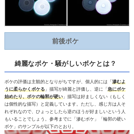
前後ボケ
綺麗なボケ・騒がしいボケとは？
ボケの評価は主観的となりがちですが、個人的には「
滲むよ
うに柔らかくボケる
」描写が綺麗と評価し、逆に「
急にボケ
始めたり、ボケの輪郭が硬い
」描写は好ましくない（もしく
は個性的な描写）と定義しています。ただし、感じ方は人そ
れぞれなので、ひょっとしたら逆のほうが好ましいという人
もいることでしょう。参考までに「滲むボケ」「輪郭の硬い
ボケ」のサンプルが以下のとおり。