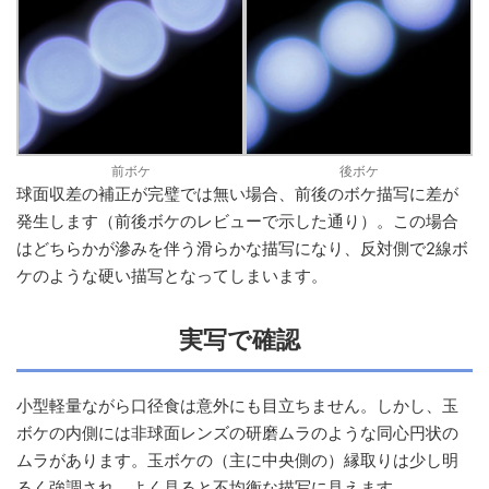
前ボケ
後ボケ
球面収差の補正が完璧では無い場合、前後のボケ描写に差が
発生します（前後ボケのレビューで示した通り）。この場合
はどちらかが滲みを伴う滑らかな描写になり、反対側で2線ボ
ケのような硬い描写となってしまいます。
実写で確認
小型軽量ながら口径食は意外にも目立ちません。しかし、玉
ボケの内側には非球面レンズの研磨ムラのような同心円状の
ムラがあります。玉ボケの（主に中央側の）縁取りは少し明
るく強調され、よく見ると不均衡な描写に見えます。