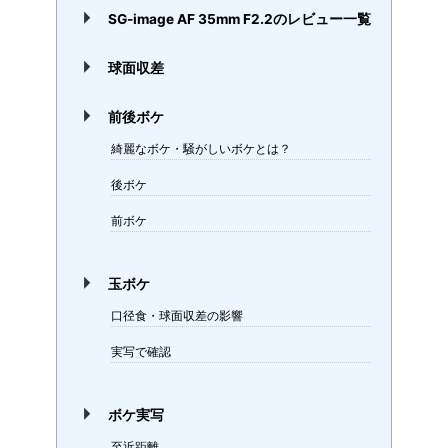
SG-image AF 35mm F2.2のレビュー一覧
球面収差
前後ボケ
綺麗なボケ・騒がしいボケとは？
後ボケ
前ボケ
玉ボケ
口径食・球面収差の影響
実写で確認
ボケ実写
至近距離