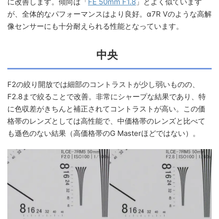
に改善します。傾向は「
FE 50mm F1.8
」とよく似ています
が、全体的なパフォーマンスはより良好。α7R Vのような高解
像センサーにも十分耐えられる性能となっています。
中央
F2の絞り開放では細部のコントラストが少し弱いものの、
F2.8まで絞ることで改善。非常にシャープな結果であり、特
に色収差がきちんと補正されてコントラストが高い。この価
格帯のレンズとしては高性能で、中価格帯のレンズと比べて
も遜色のない結果（高価格帯のG Masterほどではない）。