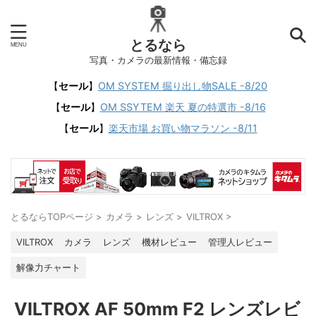
とるなら
写真・カメラの最新情報・備忘録
【
セール
】
OM SYSTEM 掘り出し物SALE -8/20
【
セール
】
OM SSYTEM 楽天 夏の特選市 -8/16
【
セール
】
楽天市場 お買い物マラソン -8/11
とるならTOPページ
>
カメラ
>
レンズ
>
VILTROX
>
VILTROX
カメラ
レンズ
機材レビュー
管理人レビュー
解像力チャート
VILTROX AF 50mm F2 レンズレビ