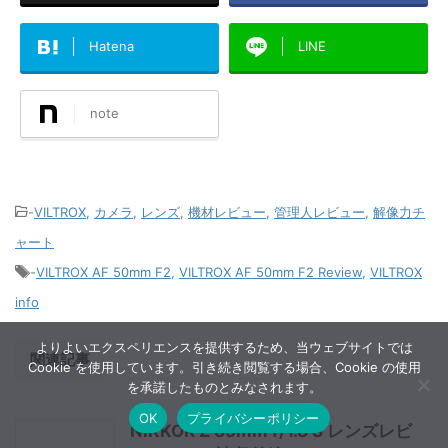
Post
Share
Hatena
LINE
note
-
VILTROX
,
カメラ
,
レンズ
,
機材レビュー
,
管理人レビュー
,
解像力チ
よりよいエクスペリエンスを提供するため、当ウェブサイトでは
ャート
Cookie を使用しています。引き続き閲覧する場合、Cookie の使用
を承諾したものとみなされます。
-
VILTROX AF 50mm F2
,
VILTROX AF 50mm F2 Review
,
VILTROX
OK
プライバシーポリシー
info