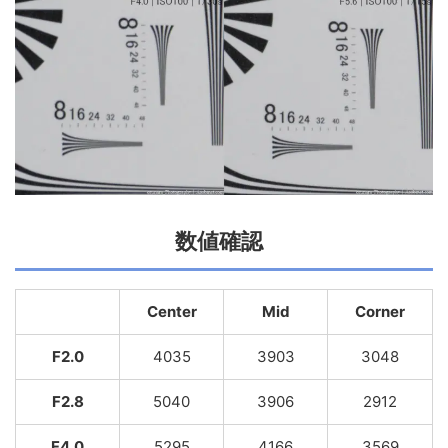
数値確認
Center
Mid
Corner
F2.0
4035
3903
3048
F2.8
5040
3906
2912
F4.0
5295
4166
3569