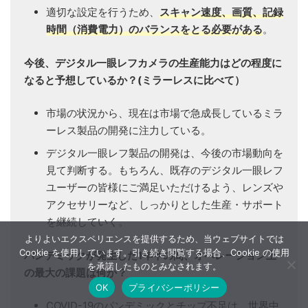
適切な設定を行うため、
スキャン速度、画質、記録
時間（消費電力）のバランスをとる必要がある
。
今後、デジタル一眼レフカメラの生産能力はどの程度に
なると予想しているか？(ミラーレスに比べて）
市場の状況から、現在は市場で急成長しているミラ
ーレス製品の開発に注力している。
デジタル一眼レフ製品の開発は、今後の市場動向を
見て判断する。もちろん、既存のデジタル一眼レフ
ユーザーの皆様にご満足いただけるよう、レンズや
アクセサリーなど、しっかりとした生産・サポート
を継続していく。
よりよいエクスペリエンスを提供するため、当ウェブサイトでは
Cookie を使用しています。引き続き閲覧する場合、Cookie の使用
パンデミックが発生した1年半の間、オペレーション上
を承諾したものとみなされます。
の最大の課題は何か？
OK
プライバシーポリシー
COVID-19のパンデミックとチップ不足は、世界中