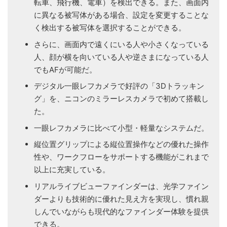
転車、飛行機、電車）を検出できる。また、画面内
に異なる被写体がある場合、設定を変更することな
く検出する被写体を選択することができる。
さらに、画面内で遠くにいる人や小さくなっている
人、顔が横を向いている人や逆さまになっている人
でもAFが可能だ。
デジタル一眼レフカメラで好評の「3Dトラッキン
グ」を、ニコンのミラーレスカメラで初めて搭載し
た。
一眼レフカメラに比べて小型・軽量なシステムだ。
縦位置グリップによる縦位置操作などの優れた操作
性や、ワークフローをサポートする機能がこれまで
以上に充実している。
リアルライブビューファインダーは、光学ファイン
ダーよりも技術的に優れた見え方を実現し、慣れ親
しんでいながらも現代的なファインダー体験を提供
できる。