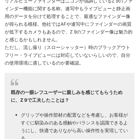
リアルビューファインダーはニコンが強調しているZ 9のファ
インダー機能に関する名称。連写中もライブビューと静止画
用のデータを分けて処理することで、最適なファインダー像
が得られる模様。他社ではAFや連写中にファインダーの画質
が低下するカメラもあるので、Z 9のファインダー像は魅力的
と感じるかもしれません。
ただし、流し撮り（スローシャッター）時のブラックアウト
フリー・ライブビューには対応していないらしいので、自分
の使用環境に適しているのか要確認。
既存の一眼レフユーザーに親しみを感じてもらうため
に、Z 9で工夫したことは？
グリップや操作部材の配置などを考慮し、お客様が
すぐに馴染みのある感触やバランスを認識できるよ
うにし、快適でありながら高い操作性を実現してい
る。