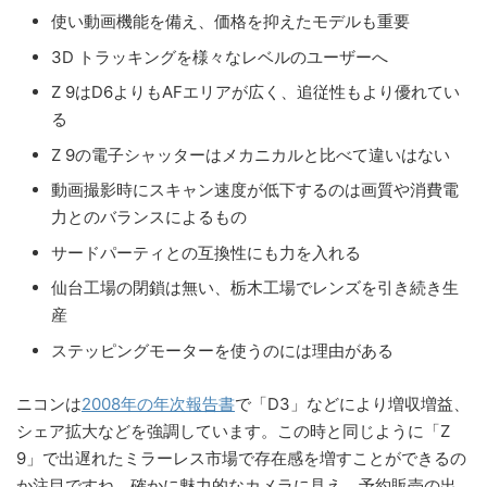
使い動画機能を備え、価格を抑えたモデルも重要
3D トラッキングを様々なレベルのユーザーへ
Z 9はD6よりもAFエリアが広く、追従性もより優れてい
る
Z 9の電子シャッターはメカニカルと比べて違いはない
動画撮影時にスキャン速度が低下するのは画質や消費電
力とのバランスによるもの
サードパーティとの互換性にも力を入れる
仙台工場の閉鎖は無い、栃木工場でレンズを引き続き生
産
ステッピングモーターを使うのには理由がある
ニコンは
2008年の年次報告書
で「D3」などにより増収増益、
シェア拡大などを強調しています。この時と同じように「Z
9」で出遅れたミラーレス市場で存在感を増すことができるの
か注目ですね。確かに魅力的なカメラに見え、予約販売の出