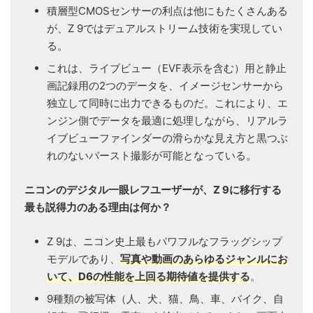
積層型CMOSセンサーの利点は他にもたくさんある
が、Z 9ではデュアルストリーム技術を実現してい
る。
これは、ライブビュー（EVF表示を含む）用と静止
画記録用の2つのデータを、イメージセンサーから
独立して同時に出力できるものだ。これにより、エ
ンジン側でデータを最適に処理しながら、リアルラ
イブビューファインダーの滑らかな見え方と黒つぶ
れのないバースト撮影が可能となっている。
ニコンのデジタル一眼レフユーザーが、Z 9に移行する
最も説得力のある理由は何か？
Z 9は、ニコン史上最もパワフルなフラッグシップ
モデルであり、
写真や動画のあらゆるジャンルにお
いて、D6の性能を上回る期待値を提供する
。
9種類の被写体（人、犬、猫、鳥、車、バイク、自