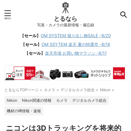
とるなら
写真・カメラの最新情報・備忘録
【
セール
】
OM SYSTEM 掘り出し物SALE -8/20
【
セール
】
OM SSYTEM 楽天 夏の特選市 -8/16
【
セール
】
楽天市場 お買い物マラソン -8/11
とるならTOPページ
>
カメラ
>
デジタルカメラ総合
>
Nikon
>
Nikon
Nikon関連の情報
カメラ
デジタルカメラ総合
機材の噂情報・速報
ニコンは3Dトラッキングを将来的