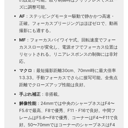
ズに調整可能。
AF
：ステッピングモーター駆動で静かかつ高速・
正確。フォーカスブリージングはほぼゼロで、動画
撮影にも適する。
MF
：フォーカスバイワイヤ式。回転速度でフォー
カススローが変化し、電源オフでフォーカス位置は
リセットされる。リニアレスポンスの制御には非対
応。
マクロ
：最短撮影距離30cm、70mm時に最大倍率
1:3.33。手動フォーカスでさらに接写可能。全焦点
距離でクローズアップ性能は良好。
手ぶれ補正
：非搭載。
解像性能
：24mmでは中央のシャープネスはF4〜
F5.6で最高、F8で優秀、F11・F16で良好。中間フ
レームはF5.6〜F8で優秀、コーナーはF4〜F11で良
好。50〜70mmではコーナーのシャープネスはF4