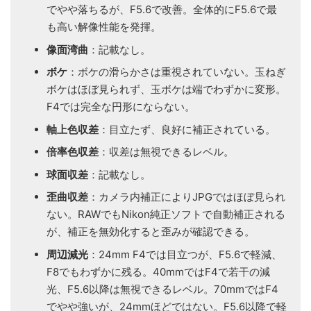
でやや落ちるが、F5.6で改善。全体的にF5.6で最
も高い解像性能を発揮。
像面湾曲
：記載なし。
ボケ
：ボケの滑らかさは重視されていない。玉ねぎ
ボケはほぼ見られず、玉ボケは端でわずかに変形。
F4では完全な円形にならない。
軸上色収差
：目立たず、良好に補正されている。
倍率色収差
：収差は無視できるレベル。
球面収差
：記載なし。
歪曲収差
：カメラ内補正によりJPGではほぼ見られ
ない。RAWでもNikon純正ソフトで自動補正される
が、補正を無効化すると歪みが確認できる。
周辺減光
：24mm F4では目立つが、F5.6で軽減、
F8でもわずかに残る。40mmではF4で若干の減
光、F5.6以降は無視できるレベル。70mmではF4
でやや強いが、24mmほどではない。F5.6以降で軽