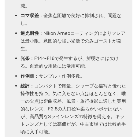
減。
コマ収差
：全焦点距離で良好に抑制され、問題な
し。
逆光耐性
：Nikon Arneoコーティングによりフレア
は最小限。意図的な強い光源でのみゴーストが発
生。
光条
：F14〜F16で発生するが、鮮明さには欠け
る。創造的な用途には活用可能。
作例集
：サンプル・作例多数。
総評
：コンパクトで軽量、シャープな描写と優れた
操作性を持つ。気に入らない点はほとんどなく、唯
一の欠点は歪曲収差。風景・旅行撮影に適した実用
的なレンズ。F2.8の大口径や柔らかいボケはない
が、高品質なSラインレンズの特徴を備える。キッ
トレンズとしては高価だが、中古市場では比較的手
頃に入手可能。