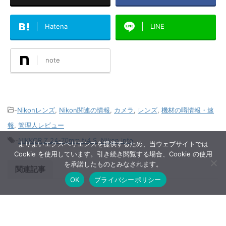
Hatena
LINE
note
-
Nikonレンズ
,
Nikon関連の情報
,
カメラ
,
レンズ
,
機材の噂情報・速
報
,
管理人レビュー
-
NIKKOR Z 24-70mm f/4 S
,
Nikon info
よりよいエクスペリエンスを提供するため、当ウェブサイトでは
Cookie を使用しています。引き続き閲覧する場合、Cookie の使用
を承諾したものとみなされます。
関連記事
OK
プライバシーポリシー
FE 85mm F1.4 GM II は前モデルか
らAF性能や周辺画質が改善している