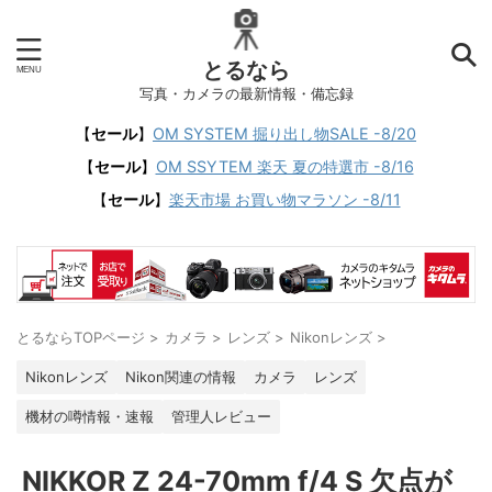
とるなら
写真・カメラの最新情報・備忘録
【
セール
】
OM SYSTEM 掘り出し物SALE -8/20
【
セール
】
OM SSYTEM 楽天 夏の特選市 -8/16
【
セール
】
楽天市場 お買い物マラソン -8/11
とるならTOPページ
>
カメラ
>
レンズ
>
Nikonレンズ
>
Nikonレンズ
Nikon関連の情報
カメラ
レンズ
機材の噂情報・速報
管理人レビュー
NIKKOR Z 24-70mm f/4 S 欠点が