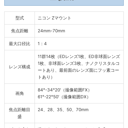
型式
ニコン Zマウント
焦点距離
24mm-70mm
最大口径比
1：4
11群14枚（EDレンズ1枚、ED非球面レンズ
1枚、非球面レンズ3枚、ナノクリスタルコ
レンズ構成
ートあり、最前面のレンズ面にフッ素コー
トあり）
84°-34°20′（撮像範囲FX）
画角
61°-22°50′（撮像範囲DX）
焦点距離目
24、28、35、50、70mm
盛