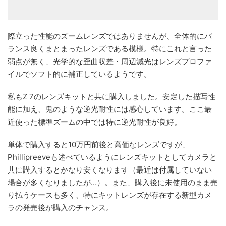
際立った性能のズームレンズではありませんが、全体的にバ
ランス良くまとまったレンズである模様。特にこれと言った
弱点が無く、光学的な歪曲収差・周辺減光はレンズプロファ
イルでソフト的に補正しているようです。
私もZ 7のレンズキットと共に購入しました。安定した描写性
能に加え、鬼のような逆光耐性には感心しています。ここ最
近使った標準ズームの中では特に逆光耐性が良好。
単体で購入すると10万円前後と高価なレンズですが、
Phillipreeveも述べているようにレンズキットとしてカメラと
共に購入するとかなり安くなります（最近は付属していない
場合が多くなりましたが…）。また、購入後に未使用のまま売
り払うケースも多く、特にキットレンズが存在する新型カメ
ラの発売後が購入のチャンス。