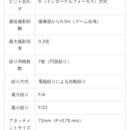
ピント合わ
IF（インターナルフォーカス）方式
せ
最短撮影距
撮像面から0.3m（ズーム全域）
離
最大撮影倍
0.3倍
率
絞り羽根枚
7枚（円形絞り）
数
絞り方式
電磁絞りによる自動絞り
最大絞り
F/4
最小絞り
F/22
アタッチメ
72mm（P=0.75 mm）
ントサイズ