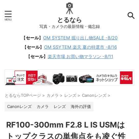
とるなら
写真・カメラの最新情報・備忘録
【
セール
】
OM SYSTEM 掘り出し物SALE -8/20
【
セール
】
OM SSYTEM 楽天 夏の特選市 -8/16
【
セール
】
楽天市場 お買い物マラソン -8/11
とるならTOPページ
>
カメラ
>
レンズ
>
Canonレンズ
>
Canonレンズ
カメラ
レンズ
海外の評価
RF100-300mm F2.8 L IS USMは
トップクラスの単焦点をも凌ぐ性