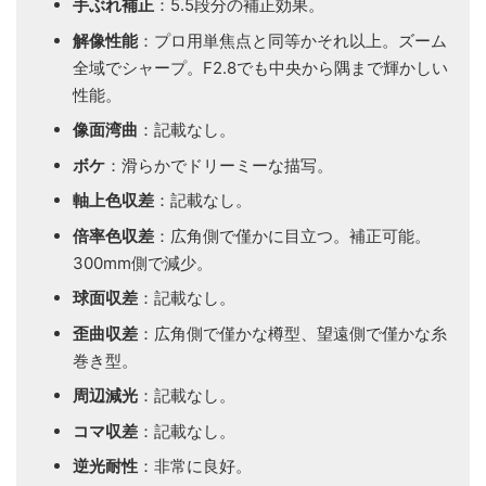
手ぶれ補正
：5.5段分の補正効果。
解像性能
：プロ用単焦点と同等かそれ以上。ズーム
全域でシャープ。F2.8でも中央から隅まで輝かしい
性能。
像面湾曲
：記載なし。
ボケ
：滑らかでドリーミーな描写。
軸上色収差
：記載なし。
倍率色収差
：広角側で僅かに目立つ。補正可能。
300mm側で減少。
球面収差
：記載なし。
歪曲収差
：広角側で僅かな樽型、望遠側で僅かな糸
巻き型。
周辺減光
：記載なし。
コマ収差
：記載なし。
逆光耐性
：非常に良好。