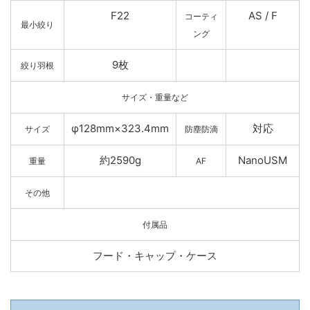
F22
AS / F
コーティ
最小絞り
ング
9枚
絞り羽根
サイズ・重量など
φ128mm×323.4mm
対応
サイズ
防塵防滴
約2590g
NanoUSM
重量
AF
その他
付属品
フード・キャップ・ケース