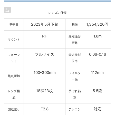
レンズの仕様
2023年5月下旬
1,354,320円
発売日
初値
RF
1.8m
最短撮影
マウント
距離
フルサイズ
0.06-0.16
フォーマ
最大撮影
ット
倍率
100-300mm
112mm
フィルタ
焦点距離
ー径
18群23枚
5.5段
レンズ構
手ぶれ補
成
正
F2.8
対応
開放絞り
テレコン