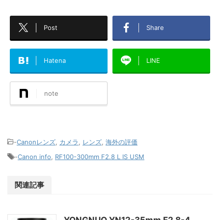
Post
Share
Hatena
LINE
note
-
Canonレンズ
,
カメラ
,
レンズ
,
海外の評価
-
Canon info
,
RF100-300mm F2.8 L IS USM
関連記事
YONGNUO YN12-35mm F2.8-4