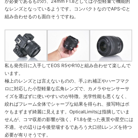
が必要であるものの、24mm F1.8としては小型軽量で機能的
なレンズとなっているようです。コンパクトなのでAPS-Cと
組み合わせるのも面白そうですね。
私も発売日に入手してEOS R5やR10と組み合わせて楽しんで
います。
極上のレンズとは言えないものの、手ぶれ補正やハーフマク
ロに対応した小型軽量な広角レンズで、カメラやセンサーサ
イズを選ばずに使いやすいのが特徴。光学性能も悪くなく、
絞ればフレーム全体でシャープな結果を得られ、接写時はボ
ケもまずまず綺麗に見えます。OpticalLimitsは指摘していま
せんが、コマ収差の影響が強く、F1.8を使った夜景や星空には
不適。その辺りは今後登場するであろう大口径Lレンズを待つ
必要が有りそうです。