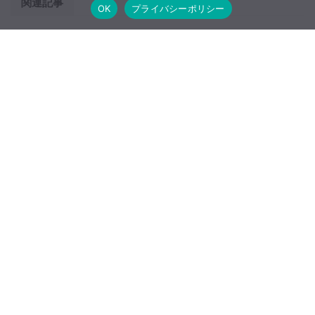
関連記事
OK
プライバシーポリシー
ニコンが「Z fc 16-50 VR SL レンズ
キット」の供給不足を告知
フジフイルム X-T3は競争力のある画
質だが超高感度域のノイズが多い
【海外の評価】
6月5日に登場するLUMIX新製品は内
部RAW収録対応の「GH7」である可
能性が高い？
PERGEAR 14mm F2.8 II 最新情報ま