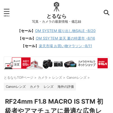
とるなら
写真・カメラの最新情報・備忘録
【
セール
】
OM SYSTEM 掘り出し物SALE -8/20
【
セール
】
OM SSYTEM 楽天 夏の特選市 -8/16
【
セール
】
楽天市場 お買い物マラソン -8/11
とるならTOPページ
>
カメラ
>
レンズ
>
Canonレンズ
>
Canonレンズ
カメラ
レンズ
海外の評価
RF24mm F1.8 MACRO IS STM 初
級者やアマチュアに最適な広角レ