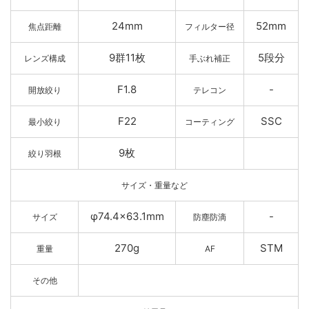
24mm
52mm
焦点距離
フィルター径
9群11枚
5段分
レンズ構成
手ぶれ補正
F1.8
-
開放絞り
テレコン
F22
SSC
最小絞り
コーティング
9枚
絞り羽根
サイズ・重量など
φ74.4×63.1mm
-
サイズ
防塵防滴
270g
STM
重量
AF
その他