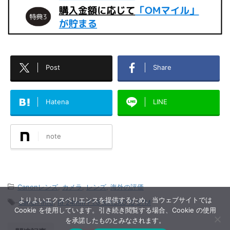
Post
Share
Hatena
LINE
note
-
Canonレンズ
,
カメラ
,
レンズ
,
海外の評価
よりよいエクスペリエンスを提供するため、当ウェブサイトでは
-
Canon info
,
RF24mm F1.8 MACRO IS STM
Cookie を使用しています。引き続き閲覧する場合、Cookie の使用
を承諾したものとみなされます。