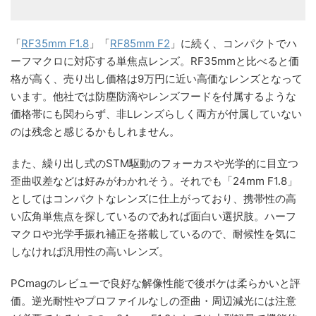
「
RF35mm F1.8
」「
RF85mm F2
」に続く、コンパクトでハ
ーフマクロに対応する単焦点レンズ。RF35mmと比べると価
格が高く、売り出し価格は9万円に近い高価なレンズとなって
います。他社では防塵防滴やレンズフードを付属するような
価格帯にも関わらず、非Lレンズらしく両方が付属していない
のは残念と感じるかもしれません。
また、繰り出し式のSTM駆動のフォーカスや光学的に目立つ
歪曲収差などは好みがわかれそう。それでも「24mm F1.8」
としてはコンパクトなレンズに仕上がっており、携帯性の高
い広角単焦点を探しているのであれば面白い選択肢。ハーフ
マクロや光学手振れ補正を搭載しているので、耐候性を気に
しなければ汎用性の高いレンズ。
PCmagのレビューで良好な解像性能で後ボケは柔らかいと評
価。逆光耐性やプロファイルなしの歪曲・周辺減光には注意