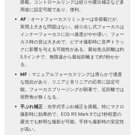
搭載。コントロールリングは絞りや露出補正など多
用途に設定可能であり、便利。
AF
：オートフォーカスリミッターは非搭載だが、
実用上大きな問題はない。繰り出し式フォーカスは
インナーフォーカスに比べ速度がやや遅い。フォー
カス時の音は大きめで、ビデオ撮影時に音声トラッ
クに影響を与える可能性がある。最短焦点距離は約
5.5インチで、無限遠から最短距離まで約1秒かか
る。
MF
：マニュアルフォーカスリングは滑らかで適度
な抵抗があり、リニアと非リニアの応答に設定可
能。フォーカスブリージングが顕著で、近距離では
視野角が狭くなる。
手ぶれ補正
：光学式手ぶれ補正を搭載。特にマクロ
撮影時に効果的で、EOS R5 Mark IIでは1秒程度の
露光でも鮮明な撮影が可能。手持ち撮影時の安定性
が高い。