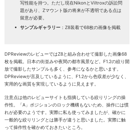
写性能を持つ。ただし現在NikonとViltroxの訴訟問
題があり、Zマウント版の将来が不透明である点は
留意が必要。
サンプルギャラリー
：Z8装着で68枚の画像を掲載
DPReviewのレビューではZ8と組み合わせて撮影した画像68
枚を掲載。日本の街並みや夜間の都市風景など。F1.2の絞り開
放で撮影したサンプルも多く、参考になるかと思います。
DPReviewが言及しているように、F1.2から色収差が少なく、
実用的な画質を実現しているように見えます。
注意点は他のレビューサイトも指摘している絞りリングの操
作性。「A」ポジションのロック機構もないため、操作には慣
れが必要のようです。実際に私も使ってみましたが、確かに
一般的な絞りリングとは勝手が違うと思いました。実際に触
って操作性を確かめておきたいところ。