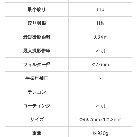
最小絞り
F16
絞り羽根
11枚
最短撮影距離
0.34ｍ
最大撮影倍率
不明
フィルター径
Φ77mm
手振れ補正
-
テレコン
-
コーティング
不明
サイズ
Φ89.2mm×121.8mm
重量
約920g