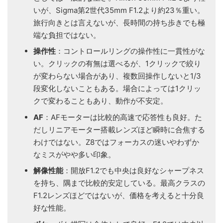
いが、Sigma第2世代35mm F1.2より約23％重い。
旅行向きとは言えないが、長時間の持ち歩きでも極
端な負担ではない。
操作性
：コントロールリングの操作性に一貫性がな
い。クリックの有無は選べるが、1クリックで絞り
が変わらない場合があり、複数回操作しないと1/3
段変化しないこともある。場合によっては1クリッ
クで変わることもあり、動作が不安定。
AF
：AFモーターは比較的高速で応答性も良好。た
だしリニアモーター搭載レンズほど瞬時に合焦する
わけではない。Z8ではフォーカスの迷いやわずか
なミスがやや多い印象。
解像性能
：開放F1.2でも中央は良好なシャープネス
を持ち、隅まで比較的安定している。最高クラスの
F1.2レンズほどではないが、価格を考えると十分良
好な性能。