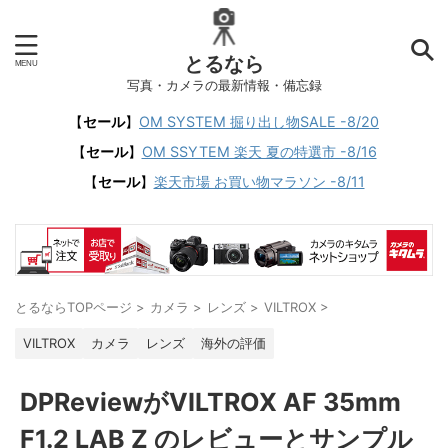
とるなら
写真・カメラの最新情報・備忘録
【
セール
】
OM SYSTEM 掘り出し物SALE -8/20
【
セール
】
OM SSYTEM 楽天 夏の特選市 -8/16
【
セール
】
楽天市場 お買い物マラソン -8/11
とるならTOPページ
>
カメラ
>
レンズ
>
VILTROX
>
VILTROX
カメラ
レンズ
海外の評価
DPReviewがVILTROX AF 35mm
F1.2 LAB Z のレビューとサンプル