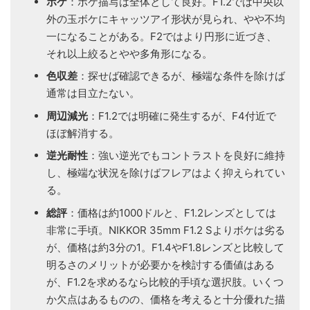
ボケ
：ボケ描写は全体として良好。F1.2では中央以
外の玉ボケにキャッツアイ形状が見られ、やや不均
一になることがある。F2ではより円形に近づき、
それ以上絞るとやや多角形になる。
色収差
：探せば確認できるが、極端な条件を除けば
通常は目立たない。
周辺減光
：F1.2では明確に発生するが、F4付近で
ほぼ解消する。
逆光耐性
：強い逆光でもコントラストを良好に維持
し、極端な状況を除けばフレアはよく抑えられてい
る。
総評
：価格は約1000ドルと、F1.2レンズとしては
非常に手頃。NIKKOR 35mm F1.2 Sよりボケは劣る
が、価格は約3分の1。F1.4やF1.8レンズと比較して
明るさのメリットが必要かを検討する価値はある
が、F1.2を求めるなら比較的手頃な選択肢。いくつ
か欠点はあるものの、価格を考えると十分優れた描