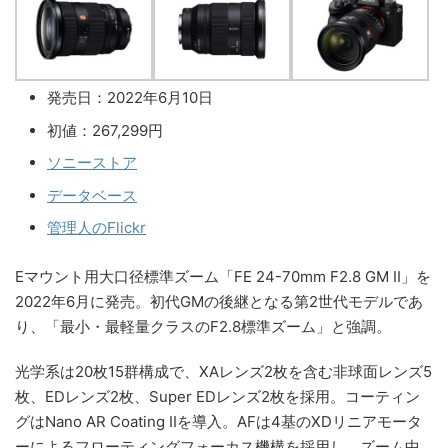
発売日：2022年6月10日
初値：267,299円
ソニーストア
データベース
管理人のFlickr
Eマウント用大口径標準ズーム「FE 24-70mm F2.8 GM II」を
2022年6月に発売。初代GMの後継となる第2世代モデルであ
り、「最小・最軽量クラスのF2.8標準ズーム」と強調。
光学系は20枚15群構成で、XAレンズ2枚を含む非球面レンズ5
枚、EDレンズ2枚、Super EDレンズ2枚を採用。コーティン
グはNano AR Coating IIを導入。AFは4基のXDリニアモータ
ーによるフローティングフォーカス機構を採用し、ズーム中