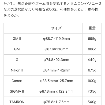
ただし、焦点距離やズーム域を妥協するとタムロンやソニーG
などの選択肢がより軽量な選択肢。利便性をとるか、携帯性
をとるか。
サイズ
重量
GM II
φ88.7×119.9mm
695g
GM
φ87.6×136mm
886g
G
φ74.8×92.3mm
440g
Nikon II
φ84mm×142mm
675g
Canon
φ88.5mm×125.7mm
900g
SIGMA II
φ87.8mm x 122.2mm
735g
TAMRON
φ75.8×117.6mm
540g