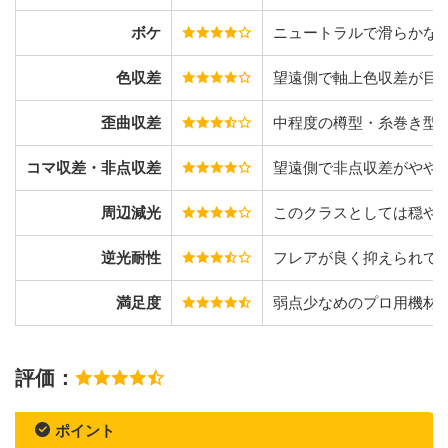
ボケ
ニュートラルで滑らかな
色収差
望遠側で軸上色収差が目
歪曲収差
中程度の樽型・糸巻き型
コマ収差・非点収差
望遠側で非点収差がやや
周辺減光
このクラスとしては穏や
逆光耐性
フレアが良く抑えられて
満足度
弱点少なめのプロ用機材
評価：
ポイント