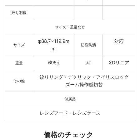
絞り羽根
サイズ・重量など
φ88.7×119.9m
対応
サイズ
防塵防滴
m
695g
XDリニア
重量
AF
絞りリング・デクリック・アイリスロック
その他
ズーム操作感切替
付属品
レンズフード・レンズケース
価格のチェック