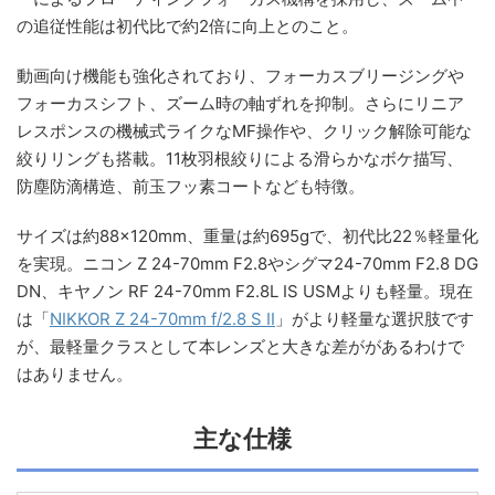
の追従性能は初代比で約2倍に向上とのこと。
動画向け機能も強化されており、フォーカスブリージングや
フォーカスシフト、ズーム時の軸ずれを抑制。さらにリニア
レスポンスの機械式ライクなMF操作や、クリック解除可能な
絞りリングも搭載。11枚羽根絞りによる滑らかなボケ描写、
防塵防滴構造、前玉フッ素コートなども特徴。
サイズは約88×120mm、重量は約695gで、初代比22％軽量化
を実現。ニコン Z 24-70mm F2.8やシグマ24-70mm F2.8 DG
DN、キヤノン RF 24-70mm F2.8L IS USMよりも軽量。現在
は「
NIKKOR Z 24-70mm f/2.8 S II
」がより軽量な選択肢です
が、最軽量クラスとして本レンズと大きな差ががあるわけで
はありません。
主な仕様