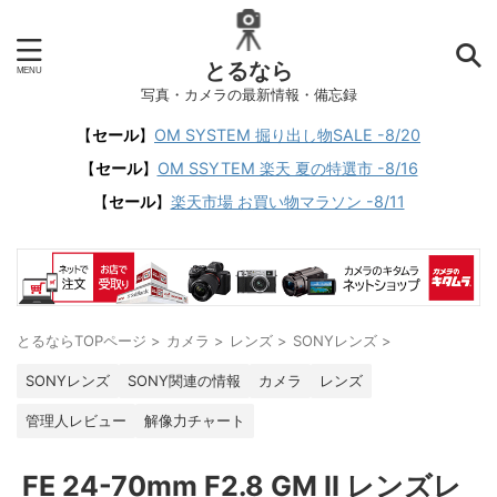
とるなら
写真・カメラの最新情報・備忘録
【
セール
】
OM SYSTEM 掘り出し物SALE -8/20
【
セール
】
OM SSYTEM 楽天 夏の特選市 -8/16
【
セール
】
楽天市場 お買い物マラソン -8/11
とるならTOPページ
>
カメラ
>
レンズ
>
SONYレンズ
>
SONYレンズ
SONY関連の情報
カメラ
レンズ
管理人レビュー
解像力チャート
FE 24-70mm F2.8 GM II レンズレ