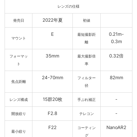
レンズの仕様
2022年夏
発売日
初値
E
0.21m-
最短撮影距
マウント
0.3m
離
35mm
0.32倍
フォーマッ
最大撮影倍
ト
率
24-70mm
82mm
フィルター
焦点距離
径
15群20枚
-
レンズ構成
手ぶれ補正
F2.8
-
開放絞り
テレコン
F22
NanoAR2
コーティン
最小絞り
グ