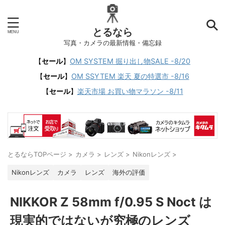
とるなら
写真・カメラの最新情報・備忘録
【
セール
】
OM SYSTEM 掘り出し物SALE -8/20
【
セール
】
OM SSYTEM 楽天 夏の特選市 -8/16
【
セール
】
楽天市場 お買い物マラソン -8/11
とるならTOPページ
>
カメラ
>
レンズ
>
Nikonレンズ
>
Nikonレンズ
カメラ
レンズ
海外の評価
NIKKOR Z 58mm f/0.95 S Noct は
現実的ではないが究極のレンズ