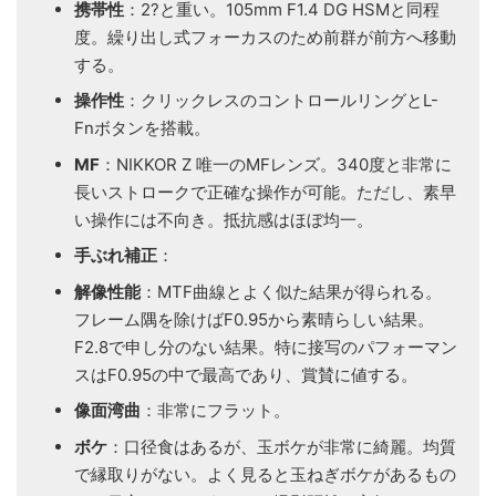
携帯性
：2?と重い。105mm F1.4 DG HSMと同程
度。繰り出し式フォーカスのため前群が前方へ移動
する。
操作性
：クリックレスのコントロールリングとL-
Fnボタンを搭載。
MF
：NIKKOR Z 唯一のMFレンズ。340度と非常に
長いストロークで正確な操作が可能。ただし、素早
い操作には不向き。抵抗感はほぼ均一。
手ぶれ補正
：
解像性能
：MTF曲線とよく似た結果が得られる。
フレーム隅を除けばF0.95から素晴らしい結果。
F2.8で申し分のない結果。特に接写のパフォーマン
スはF0.95の中で最高であり、賞賛に値する。
像面湾曲
：非常にフラット。
ボケ
：口径食はあるが、玉ボケが非常に綺麗。均質
で縁取りがない。よく見ると玉ねぎボケがあるもの