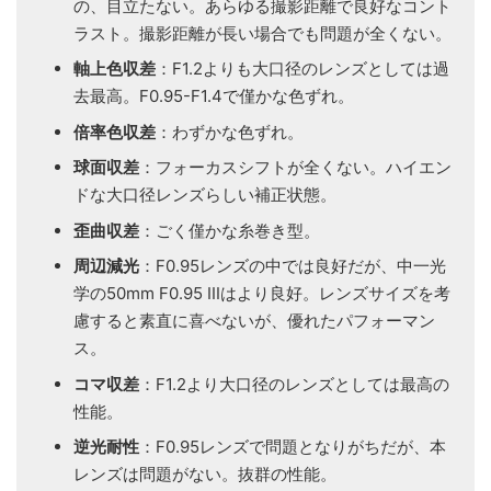
の、目立たない。あらゆる撮影距離で良好なコント
ラスト。撮影距離が長い場合でも問題が全くない。
軸上色収差
：F1.2よりも大口径のレンズとしては過
去最高。F0.95-F1.4で僅かな色ずれ。
倍率色収差
：わずかな色ずれ。
球面収差
：フォーカスシフトが全くない。ハイエン
ドな大口径レンズらしい補正状態。
歪曲収差
：ごく僅かな糸巻き型。
周辺減光
：F0.95レンズの中では良好だが、中一光
学の50mm F0.95 IIIはより良好。レンズサイズを考
慮すると素直に喜べないが、優れたパフォーマン
ス。
コマ収差
：F1.2より大口径のレンズとしては最高の
性能。
逆光耐性
：F0.95レンズで問題となりがちだが、本
レンズは問題がない。抜群の性能。