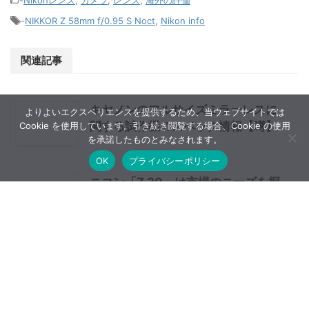
note
-
Nikonレンズ
,
カメラ
,
レンズ
,
海外の評価
-
NIKKOR Z 58mm f/0.95 S Noct
,
Nikon info
よりよいエクスペリエンスを提供するため、当ウェブサイトでは
Cookie を使用しています。引き続き閲覧する場合、Cookie の使用
を承諾したものとみなされます。
関連記事
OK
プライバシーポリシー
キヤノンのフルサイズミラーレスに
関する試作機のスペック情報【噂】
ニコン「Z 30」は市場のニーズを探
る最初の一手である