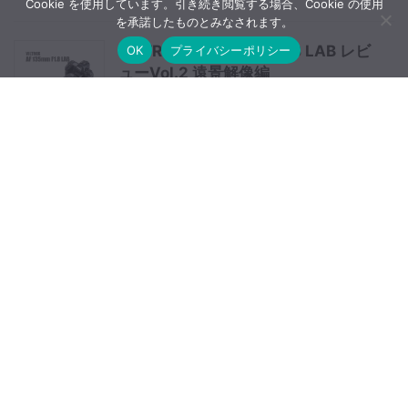
Cookie を使用しています。引き続き閲覧する場合、Cookie の使用
を承諾したものとみなされます。
VILTROX AF 135mm F1.8 LAB レビ
OK
プライバシーポリシー
ューVol.2 遠景解像編
NIKKOR Z 35mm f/1.2 Sは8月か9
月に発表される？
カメラのキタムラでSIGMA fp ボデ
ィが1万円オフクーポン対象【更新】