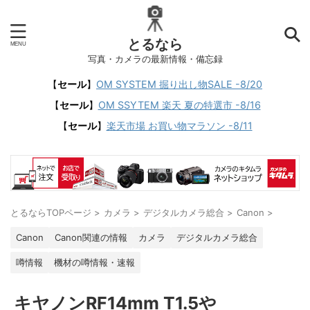
とるなら
写真・カメラの最新情報・備忘録
【
セール
】
OM SYSTEM 掘り出し物SALE -8/20
【
セール
】
OM SSYTEM 楽天 夏の特選市 -8/16
【
セール
】
楽天市場 お買い物マラソン -8/11
とるならTOPページ
>
カメラ
>
デジタルカメラ総合
>
Canon
>
Canon
Canon関連の情報
カメラ
デジタルカメラ総合
噂情報
機材の噂情報・速報
キヤノンRF14mm T1.5や