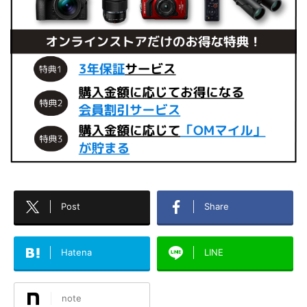
Post
Share
Hatena
LINE
note