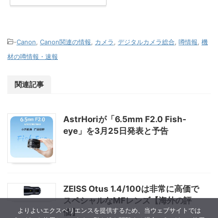
-
Canon
,
Canon関連の情報
,
カメラ
,
デジタルカメラ総合
,
噂情報
,
機
材の噂情報・速報
関連記事
AstrHoriが「6.5mm F2.0 Fish-
eye」を3月25日発表と予告
ZEISS Otus 1.4/100は非常に高価で
スペシャルなMFレンズ【海外の評
よりよいエクスペリエンスを提供するため、当ウェブサイトでは
価】