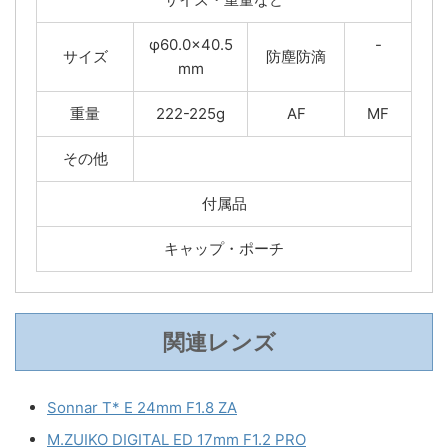
φ60.0×40.5
-
サイズ
防塵防滴
mm
重量
222-225g
AF
MF
その他
付属品
キャップ・ポーチ
MTFチャート
レンズ構成図
関連レンズ
Sonnar T* E 24mm F1.8 ZA
M.ZUIKO DIGITAL ED 17mm F1.2 PRO