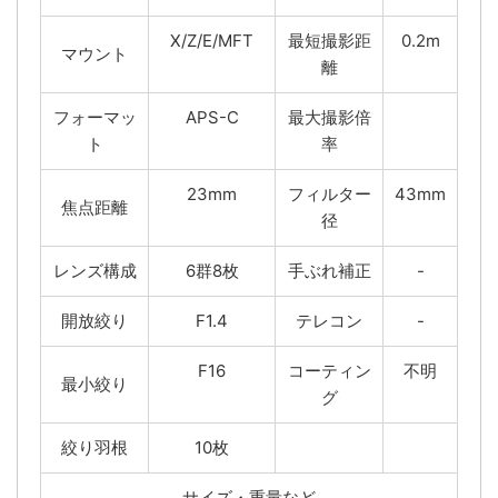
X/Z/E/MFT
最短撮影距
0.2m
マウント
離
フォーマッ
APS-C
最大撮影倍
ト
率
23mm
フィルター
43mm
焦点距離
径
レンズ構成
6群8枚
手ぶれ補正
-
開放絞り
F1.4
テレコン
-
F16
コーティン
不明
最小絞り
グ
絞り羽根
10枚
サイズ・重量など