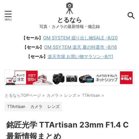
とるなら
写真・カメラの最新情報・備忘録
【
セール
】
OM SYSTEM 掘り出し物SALE -8/20
【
セール
】
OM SSYTEM 楽天 夏の特選市 -8/16
【
セール
】
楽天市場 お買い物マラソン -8/11
とるならTOPページ
>
カメラ
>
レンズ
>
TTArtisan
>
TTArtisan
カメラ
レンズ
銘匠光学 TTArtisan 23mm F1.4 C
最新情報まとめ