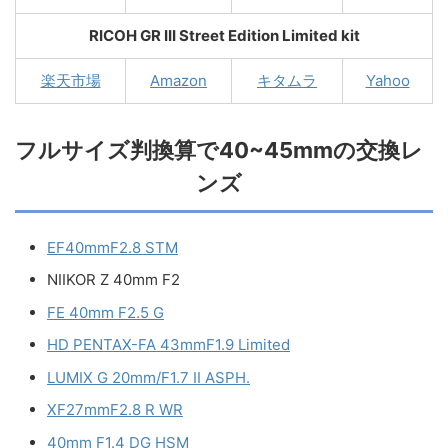
RICOH GR III Street Edition Limited kit
楽天市場
Amazon
キタムラ
Yahoo
フルサイズ判換算で40~45mmの交換レ
ンズ
EF40mmF2.8 STM
NIIKOR Z 40mm F2
FE 40mm F2.5 G
HD PENTAX-FA 43mmF1.9 Limited
LUMIX G 20mm/F1.7 II ASPH.
XF27mmF2.8 R WR
40mm F1.4 DG HSM