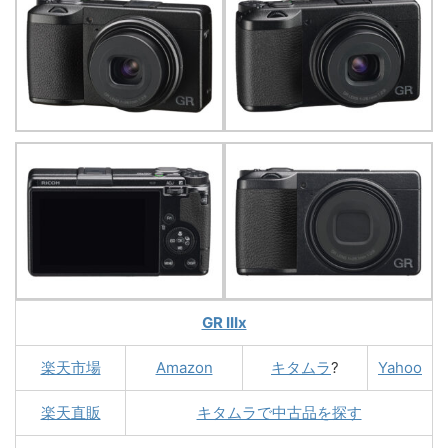
GR IIIx
楽天市場
Amazon
キタムラ
?
Yahoo
楽天直販
キタムラで中古品を探す