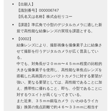
【出願人】
【識別番号】000006747
【氏名又は名称】株式会社リコー
【課題】準広角で小型のデジタルカメラに適した新
規で高性能な結像レンズの実現を課題とする。
【0002】
結像レンズにより、撮影画像を撮像素子上に結像さ
せて撮影を行うデジタルカメラが広く普及してい
る。
中でも、対角長が２０ｍｍ〜４５ｍｍ程度の比較的
大きな撮像素子を使用し、高性能な単焦点レンズを
搭載した高画質のコンパクトカメラに対する要望が
強い。更なる要望としては、高性能であることに加
え、携帯性に優れること、即ち、小型であることに
対するウエイトが高くなってきている。
また近来、３５ｍｍ銀塩カメラ（いわゆるライカ
版）換算の焦点距離で約４６〜３３ｍｍに相当す