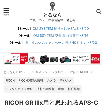
とるなら
写真・カメラの最新情報・備忘録
【
セール
】
OM SYSTEM 掘り出し物SALE -8/20
【
セール
】
OM SSYTEM 楽天 夏の特選市 -8/16
【
セール
】
Ulanzi 盆休みキャンペーン 最大40％オフ -8/20
とるならTOPページ
>
カメラ
>
デジタルカメラ総合
>
RICOH
>
RICOH
RICOH関連の情報
カメラ
デジカメ
デジタルカメラ総合
機材の噂情報・速報
特許情報
RICOH GR IIIx用と思われるAPS-C