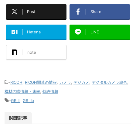
Post
Share
Hatena
LINE
note
-
RICOH
,
RICOH関連の情報
,
カメラ
,
デジカメ
,
デジタルカメラ総合
,
機材の噂情報・速報
,
特許情報
-
GR III
,
GR IIIx
関連記事