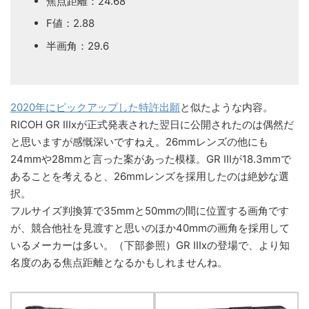
焦点距離：24.68
F値：2.88
半画角：29.6
2020年にピックアップした特許出願
と似たような内容。
RICOH GR IIIxが正式発表された翌日に公開されたのは偶然だ
と思いますが感慨深いですねえ。26mmレンズの他にも
24mmや28mmと言った案があった模様。GR IIIが18.3mmで
あることを考えると、26mmレンズを採用したのは絶妙な選
択。
フルサイズ判換算で35mmと50mmの間に位置する画角です
が、競合他社を見渡すと思いのほか40mmの画角を採用して
いるメーカーは多い。（下部参照）GR IIIxの登場で、より知
名度のある焦点距離となるかもしれませんね。