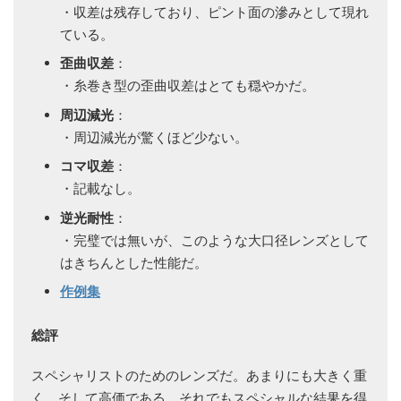
・収差は残存しており、ピント面の滲みとして現れ
ている。
歪曲収差
：
・糸巻き型の歪曲収差はとても穏やかだ。
周辺減光
：
・周辺減光が驚くほど少ない。
コマ収差
：
・記載なし。
逆光耐性
：
・完璧では無いが、このような大口径レンズとして
はきちんとした性能だ。
作例集
総評
スペシャリストのためのレンズだ。あまりにも大きく重
く、そして高価である。それでもスペシャルな結果を得