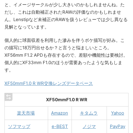
と、イメージサークルが少し大きいのかもしれませんね。た
だし、これは自動補正されたRAWの評価なのかもしれませ
ん。Lenstipなど未補正のRAWを扱うレビューでは少し異なる
見解となっています。
個人的に球面収差を利用した滲みを伴うボケ描写が好み。こ
の描写に18万円出せるか？と言うと悩ましいところ。
XF56mm F1.2 APDも存在するので、差額や機能性は要検討。
個人的にXF33mm F1.0のほうが需要あったような気もしま
す。
XF50mmF1.0 R WR交換レンズデータベース
XF50mmF1.0 R WR
楽天市場
Amazon
キタムラ
Yahoo
ソフマップ
e-BEST
ノジマ
PayPay