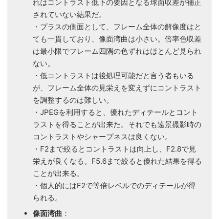
れはコントラスト低下の要因となる球面収差が補正
されていない結果だ。
・プラスの側面として、フレーム全体の解像度はと
ても一貫しており、像面湾曲は小さい。倍率色収差
は最小限でフレーム四隅の色ずれはほとんど見られ
ない。
・低コントラストは後処理可能だと言う者もいる
が、フレーム全体の見栄えを変えずにコントラスト
を調整するのは難しい。
・JPEGを利用すると、優れたディテールとコント
ラストを得ることが出来た。それでも遠景撮影時の
コントラストやシャープネスは良くない。
・F2まで絞るとコントラストは向上し、F2.8で見
栄えが良くなる。F5.6まで絞ると優れた結果を得る
ことが出来る。
・個人的にはF2で等倍レベルでのディテールが得
られる。
像面湾曲
：