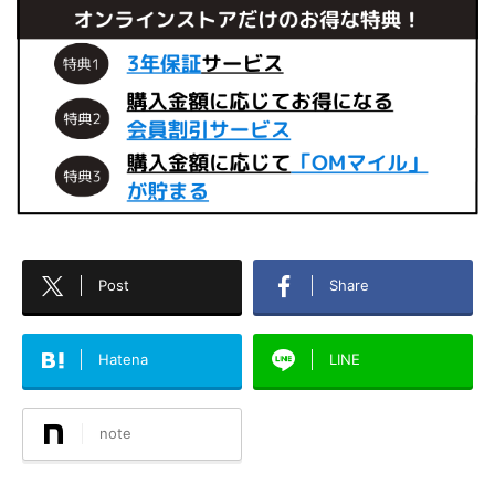
Post
Share
Hatena
LINE
note