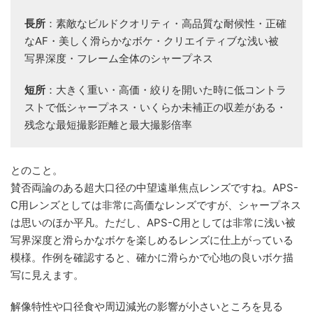
長所
：素敵なビルドクオリティ・高品質な耐候性・正確
なAF・美しく滑らかなボケ・クリエイティブな浅い被
写界深度・フレーム全体のシャープネス
短所
：大きく重い・高価・絞りを開いた時に低コントラ
ストで低シャープネス・いくらか未補正の収差がある・
残念な最短撮影距離と最大撮影倍率
とのこと。
賛否両論のある超大口径の中望遠単焦点レンズですね。APS-
C用レンズとしては非常に高価なレンズですが、シャープネス
は思いのほか平凡。ただし、APS-C用としては非常に浅い被
写界深度と滑らかなボケを楽しめるレンズに仕上がっている
模様。作例を確認すると、確かに滑らかで心地の良いボケ描
写に見えます。
解像特性や口径食や周辺減光の影響が小さいところを見る