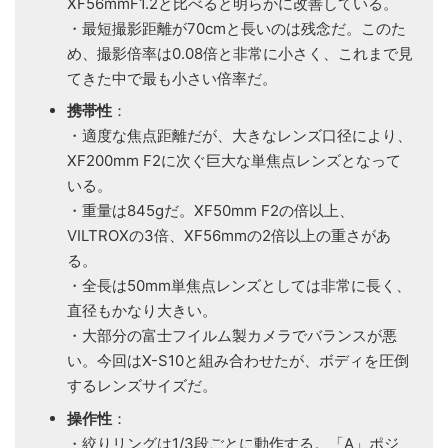
XF56mmF1.2と比べると明らかに改善している。
・最短撮影距離が70cmと長いのは残念だ。このた
め、撮影倍率は0.08倍と非常に小さく、これまで見
てきた中で最も小さい倍率だ。
携帯性
：
・適度な焦点距離だが、大きなレンズ口径により、
XF200mm F2に次ぐ巨大な単焦点レンズとなって
いる。
・重量は845gだ。XF50mm F2の倍以上、
VILTROXの3倍、XF56mmの2倍以上の重さがあ
る。
・全長は50mm単焦点レンズとしては非常に長く、
直径もかなり大きい。
・大部分の富士フイルム製カメラでバランスが悪
い。今回はX-S10と組み合わせたが、ボディを圧倒
するレンズサイズだ。
操作性
：
・絞りリングは1/3段ごとに動作する。「A」ポジ