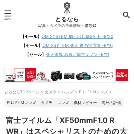
とるなら
写真・カメラの最新情報・備忘録
【
セール
】
OM SYSTEM 掘り出し物SALE -8/20
【
セール
】
OM SSYTEM 楽天 夏の特選市 -8/16
【
セール
】
楽天市場 お買い物マラソン -8/11
とるならTOPページ
>
カメラ
>
レンズ
>
FUJIFILMレンズ
>
FUJIFILMレンズ
カメラ
レンズ
機材レビュー
海外の評価
富士フイルム「XF50mmF1.0 R
WR」はスペシャリストのための大