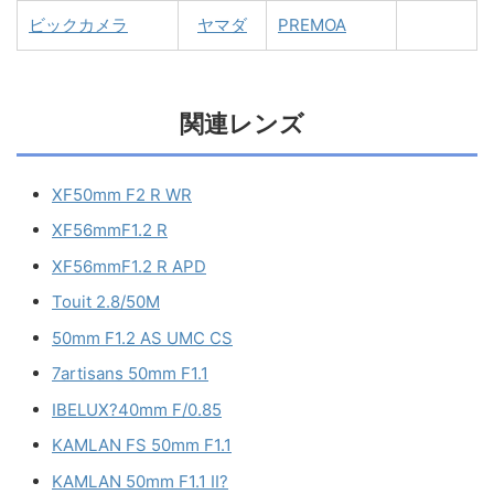
ビックカメラ
ヤマダ
PREMOA
関連レンズ
XF50mm F2 R WR
XF56mmF1.2 R
XF56mmF1.2 R APD
Touit 2.8/50M
50mm F1.2 AS UMC CS
7artisans 50mm F1.1
IBELUX?40mm F/0.85
KAMLAN FS 50mm F1.1
KAMLAN 50mm F1.1 II?