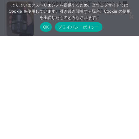
YONGNUOは2023年にXマウント用
よりよいエクスペリエンスを提供するため、当ウェブサイトでは
の23mm F1.4・33mm F1.4・
Cookie を使用しています。引き続き閲覧する場合、Cookie の使用
を承諾したものとみなされます。
56mm F1.4を投入する？
OK
プライバシーポリシー
タムロン 17-50mm F2.8 Di III VCと
思われる特許出願が公開される
【更新】Amazon ブラックフライデ
ー＆サイバーマンデーのカメラ関連
機材お買い得情報