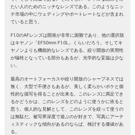
たい人のためのニッチなレンズである。このようなニッ
チ市場の中にウェディングやポートレートなどが含まれ
ていると思う。
F1.0のAFレンズは開発が非常に困難であり、他の選択肢
はキヤノン「EF50mm F1.0L」くらいだろう。そしてキ
ヤノンよりも機能的なレンズである。絞り開放の実用性
が犠牲となっている部分もあるが、光学的な妥協は少な
い。
最高のオートフォーカスや絞り開放のシャープネスでは
無く、大型で不便さもあるが、美しく柔らかいボケと個
性的な描写を得ることが出来る。このレンズに満足でき
るかどうかは、このレンズをどのように使うかに依ると
思う。個人的な見解として、このレンズを絞って使うの
は無駄だ。被写界深度で遊ぶのが好きで、写真にアーテ
ィスティックな傾向があるのならば、検討する価値があ
る。