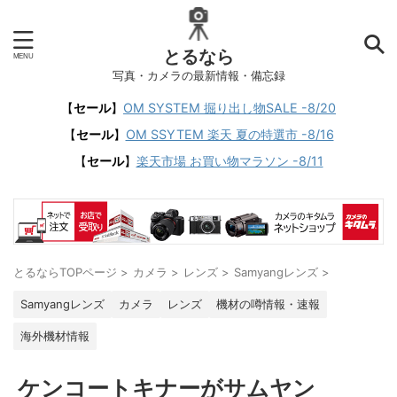
とるなら
写真・カメラの最新情報・備忘録
【
セール
】
OM SYSTEM 掘り出し物SALE -8/20
【
セール
】
OM SSYTEM 楽天 夏の特選市 -8/16
【
セール
】
楽天市場 お買い物マラソン -8/11
とるならTOPページ
>
カメラ
>
レンズ
>
Samyangレンズ
>
Samyangレンズ
カメラ
レンズ
機材の噂情報・速報
海外機材情報
ケンコートキナーがサムヤン