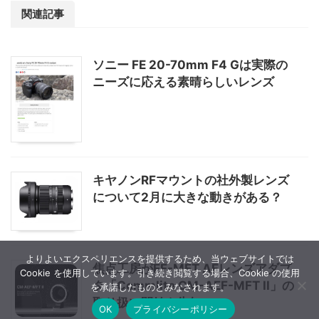
関連記事
ソニー FE 20-70mm F4 Gは実際の
ニーズに応える素晴らしいレンズ
キヤノンRFマウントの社外製レンズ
について2月に大きな動きがある？
よりよいエクスペリエンスを提供するため、当ウェブサイトでは
焦点工房がEF-MFT AFレンズアダプ
Cookie を使用しています。引き続き閲覧する場合、Cookie の使用
タ「Commlite CM-AEF-MFT II」の
を承諾したものとみなされます。
取り扱い開始を告知
OK
プライバシーポリシー