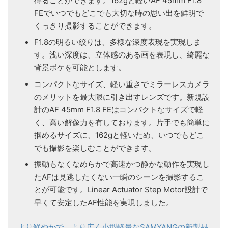
得ることができます。162gと軽いAF 45mm F1.8
FEでいつでもどこでも大切な時の思い出を鮮明で
くっきり撮影することができます。
F1.8の明るい絞りは、多様な深度表現を実現しま
す。浅い深度は、立体感のある画を表現し、綺麗な
背景ボケを可能とします。
コンパクトなサイズ、軽い重さでミラーレスカメラ
のメリットを最大限に引き出すレンズです。新規設
計のAF 45mm F1.8 FEはコンパクトなサイズで軽
く、高い解像力を有しております。片手でも簡単に
掴めるサイズに、162gと軽いため、いつでもどこ
でも撮影を楽しむことができます。
振動もなくなめらかで高速かつ静かな動作を実現し
たAFは見逃したくない一瞬のシーンを撮影するこ
とが可能です。Linear Actuator Step Motor設計で
早くて安定したAF性能を実現しました。
より鮮やかで、より広く小型軽量なSAMYANGの新製品