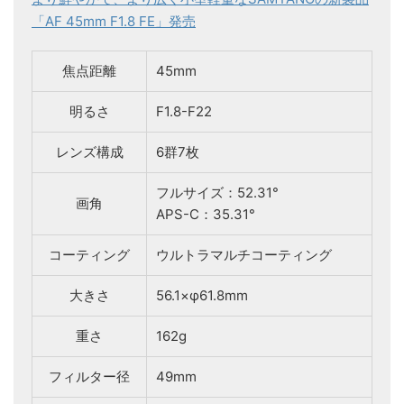
「AF 45mm F1.8 FE」発売
焦点距離
45mm
明るさ
F1.8-F22
レンズ構成
6群7枚
フルサイズ：52.31°
画角
APS-C：35.31°
コーティング
ウルトラマルチコーティング
大きさ
56.1×φ61.8mm
重さ
162g
フィルター径
49mm