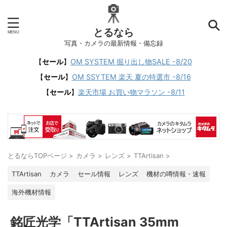
とるなら
写真・カメラの最新情報・備忘録
【
セール
】
OM SYSTEM 掘り出し物SALE -8/20
【
セール
】
OM SSYTEM 楽天 夏の特選市 -8/16
【
セール
】
楽天市場 お買い物マラソン -8/11
とるならTOPページ
>
カメラ
>
レンズ
>
TTArtisan
>
TTArtisan
カメラ
セール情報
レンズ
機材の噂情報・速報
海外機材情報
銘匠光学「TTArtisan 35mm