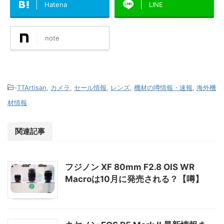
Hatena
LINE
note
-
TTArtisan
,
カメラ
,
セール情報
,
レンズ
,
機材の噂情報・速報
,
海外機
材情報
関連記事
フジノン XF 80mm F2.8 OIS WR
Macroは10月に発売される？【噂】