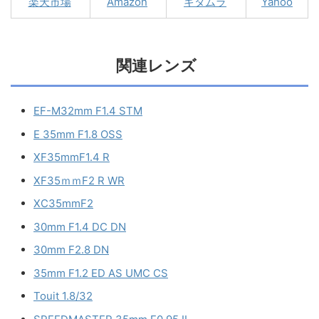
楽天市場
Amazon
キタムラ
Yahoo
関連レンズ
EF-M32mm F1.4 STM
E 35mm F1.8 OSS
XF35mmF1.4 R
XF35ｍｍF2 R WR
XC35mmF2
30mm F1.4 DC DN
30mm F2.8 DN
35mm F1.2 ED AS UMC CS
Touit 1.8/32