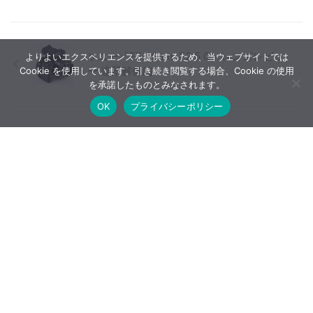
ソニー「FE 40mm F2.5 G」レンズレビュ
よりよいエクスペリエンスを提供するため、当ウェブサイトでは
ー 遠景解像編
Cookie を使用しています。引き続き閲覧する場合、Cookie の使用
を承諾したものとみなされます。
OK
プライバシーポリシー
VILTROX AF 35mm F1.8 最新情報まとめ
【広告について】当ブログはA8.netやバリューコマースなど
のアフィリエイトサービス、Google AdSenseなどを利用した
広告収入で運営しています。
ホーム
噂情報・速報
データベース
購入早見表
レビュー
INDEX
レビュー・比較