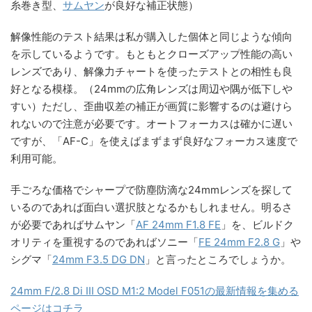
糸巻き型、
サムヤン
が良好な補正状態）
解像性能のテスト結果は私が購入した個体と同じような傾向
を示しているようです。もともとクローズアップ性能の高い
レンズであり、解像力チャートを使ったテストとの相性も良
好となる模様。（24mmの広角レンズは周辺や隅が低下しや
すい）ただし、歪曲収差の補正が画質に影響するのは避けら
れないので注意が必要です。オートフォーカスは確かに遅い
ですが、「AF-C」を使えばまずまず良好なフォーカス速度で
利用可能。
手ごろな価格でシャープで防塵防滴な24mmレンズを探して
いるのであれば面白い選択肢となるかもしれません。明るさ
が必要であればサムヤン「
AF 24mm F1.8 FE
」を、ビルドク
オリティを重視するのであればソニー「
FE 24mm F2.8 G
」や
シグマ「
24mm F3.5 DG DN
」と言ったところでしょうか。
24mm F/2.8 Di III OSD M1:2 Model F051の最新情報を集める
ページはコチラ