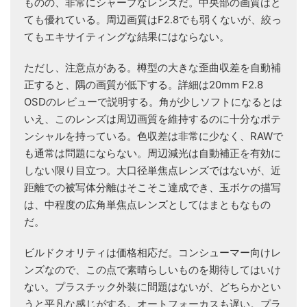
ものの、非常にシャープなレンズだ。中央部の画質はと
ても優れている。周辺画質はF2.8でも弱くないが、絞っ
てもエキサイティングな結果にはならない。
ただし、注意点がある。樽型の大きな歪曲収差を自動補
正すると、隅の画質が低下する。詳細は20mm F2.8
OSDのレビューで説明する。角が少しソフトになるとは
いえ、このレンズは周辺画質を維持するのに十分なポテ
ンシャルを持っている。色収差は非常に少なく、RAWで
も通常は問題にならない。周辺減光は自動補正を有効に
しない限り目立つ。大口径単焦点レンズではないが、近
距離での被写体分離はそこそこ達成でき、玉ボケの描写
は、中程度の広角単焦点レンズとしてはまともなもの
だ。
ビルドクオリティは価格相応だ。コンシューマー向けレ
ンズなので、この点で素晴らしいものを期待してはいけ
ない。プラスチック外装に問題はないが、どちらかとい
うと平凡な感じがする。オートフォーカスも遅い。プラ