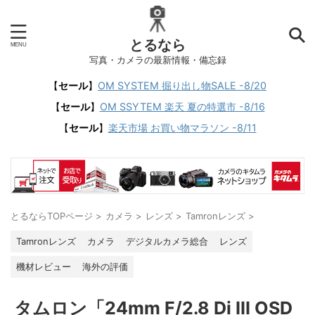
とるなら
写真・カメラの最新情報・備忘録
【
セール
】
OM SYSTEM 掘り出し物SALE -8/20
【
セール
】
OM SSYTEM 楽天 夏の特選市 -8/16
【
セール
】
楽天市場 お買い物マラソン -8/11
とるならTOPページ
>
カメラ
>
レンズ
>
Tamronレンズ
>
Tamronレンズ
カメラ
デジタルカメラ総合
レンズ
機材レビュー
海外の評価
タムロン「24mm F/2.8 Di III OSD