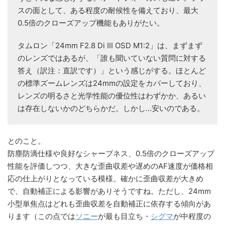
スの面として、ある程度の耐候性を備えており、最大
0.5倍のクローズアップ機能もありがたい。
タムロン「24mm F2.8 Di III OSD M1:2」は、まずまず
のレンズではあるが、「誰も聞いていない質問に対する
答え（訳注：直訳です）」という感じがする。ほとんど
の標準ズームレンズは24mmの設定をカバーしており、
レンズの明るさと光学性能の優位性はわずかか、あるい
は存在しないかのどちらかだ。しかし…安いのである。
とのこと。
防塵防滴仕様や良好なシャープネス、0.5倍のクローズアップ
性能を評価しつつ、大きな歪曲収差や遅めのAF速度が価格相
応の仕上がりとなっている模様。確かに歪曲収差が大きめ
で、自動補正による影響がありそうですね。ただし、24mm
小型単焦点はどれも歪曲収差を自動補正に依存する傾向があ
ります（この点では
ソニー
が最も目立ち・
シグマ
が中程度の