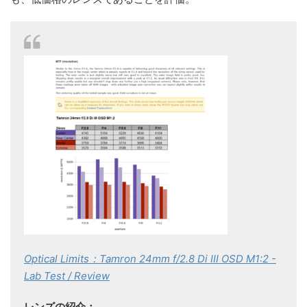
Optical Limits：Tamron 24mm f/2.8 Di III OSD M1:2 -
Lab Test / Review
レンズの紹介：