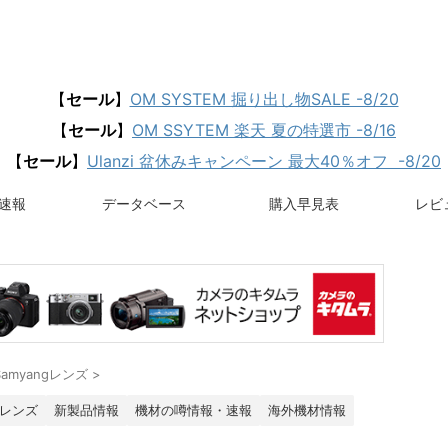
【
セール
】
OM SYSTEM 掘り出し物SALE -8/20
【
セール
】
OM SSYTEM 楽天 夏の特選市 -8/16
【
セール
】
Ulanzi 盆休みキャンペーン 最大40％オフ -8/20
速報
データベース
購入早見表
レビュ
Samyangレンズ
>
レンズ
新製品情報
機材の噂情報・速報
海外機材情報