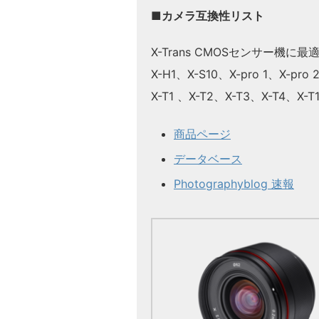
■カメラ互換性リスト
X-Trans CMOSセンサー機に
X-H1、X-S10、X-pro 1、X-pro
X-T1 、X-T2、X-T3、X-T4、X-T
商品ページ
データベース
Photographyblog 速報