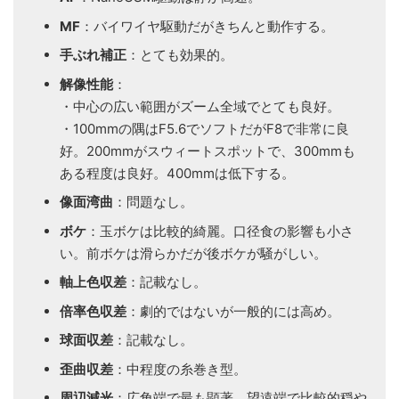
MF
：バイワイヤ駆動だがきちんと動作する。
手ぶれ補正
：とても効果的。
解像性能
：
・中心の広い範囲がズーム全域でとても良好。
・100mmの隅はF5.6でソフトだがF8で非常に良
好。200mmがスウィートスポットで、300mmも
ある程度は良好。400mmは低下する。
像面湾曲
：問題なし。
ボケ
：玉ボケは比較的綺麗。口径食の影響も小さ
い。前ボケは滑らかだが後ボケが騒がしい。
軸上色収差
：記載なし。
倍率色収差
：劇的ではないが一般的には高め。
球面収差
：記載なし。
歪曲収差
：中程度の糸巻き型。
周辺減光
：広角端で最も顕著、望遠端で比較的穏や