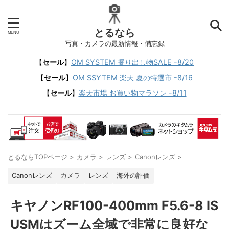
とるなら
写真・カメラの最新情報・備忘録
【
セール
】
OM SYSTEM 掘り出し物SALE -8/20
【
セール
】
OM SSYTEM 楽天 夏の特選市 -8/16
【
セール
】
楽天市場 お買い物マラソン -8/11
とるならTOPページ
>
カメラ
>
レンズ
>
Canonレンズ
>
Canonレンズ
カメラ
レンズ
海外の評価
キヤノンRF100-400mm F5.6-8 IS
USMはズーム全域で非常に良好な