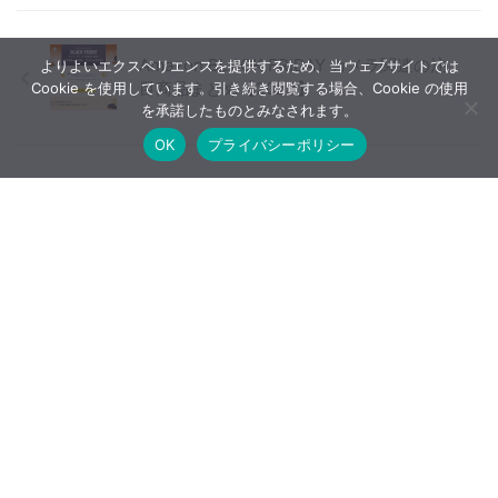
Amazon BLACK FRIDAY カメラ関連の注
よりよいエクスペリエンスを提供するため、当ウェブサイトでは
目商品まとめ【2023】
Cookie を使用しています。引き続き閲覧する場合、Cookie の使用
を承諾したものとみなされます。
OK
プライバシーポリシー
パナソニック LUMIX DC-S1Rが生産完
了・販売終了
【広告について】当ブログはA8.netやバリューコマースなど
のアフィリエイトサービス、Google AdSenseなどを利用した
広告収入で運営しています。
ホーム
噂情報・速報
データベース
購入早見表
レビュー
INDEX
レビュー・比較