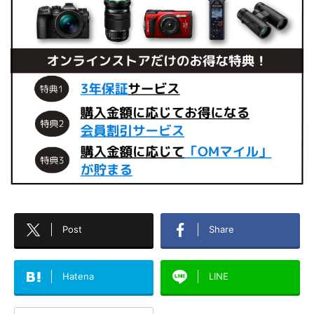
Post
Share
Hatena
LINE