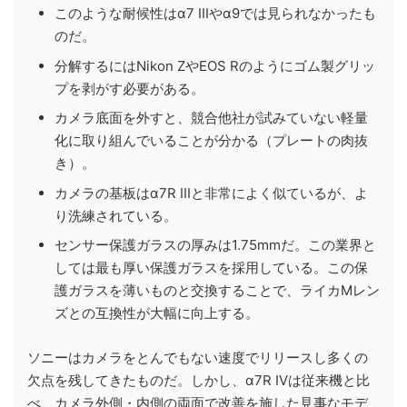
このような耐候性はα7 IIIやα9では見られなかったも
のだ。
分解するにはNikon ZやEOS Rのようにゴム製グリッ
プを剥がす必要がある。
カメラ底面を外すと、競合他社が試みていない軽量
化に取り組んでいることが分かる（プレートの肉抜
き）。
カメラの基板はα7R IIIと非常によく似ているが、よ
り洗練されている。
センサー保護ガラスの厚みは1.75mmだ。この業界と
しては最も厚い保護ガラスを採用している。この保
護ガラスを薄いものと交換することで、ライカMレン
ズとの互換性が大幅に向上する。
ソニーはカメラをとんでもない速度でリリースし多くの
欠点を残してきたものだ。しかし、α7R IVは従来機と比
べ、カメラ外側・内側の両面で改善を施した見事なモデ