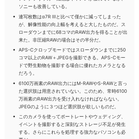
ソニーも改善している。
連写枚数はα7R IIIと比べて僅かに減ってしまった
が、解像性能の向上幅を考えると大したものだ。ス
ローダウンまでに68コマのRAW出力を得ることが出
来た。非圧縮RAWの場合はその半分だ。
APS-Cクロップモードではスローダウンまでに250
コマ以上のRAW＋JPEGを撮影できる。APS-Cモー
ドで野生動物を撮影する場合に優れたカメラとなる
だろう。
6100万画素のRAW出力にはM-RAWやS-RAWと言っ
た選択肢は用意されていない。このため、常時6100
万画素のRAW出力を受け入れなければならない。
JPEGのように３つほど選択肢が欲しいものだ。
このカメラを使ってポートレートやウェディング、
イベントを撮影すると深刻なストレージ不足が発生
する。さらにこれらを処理する強力なパソコンも必