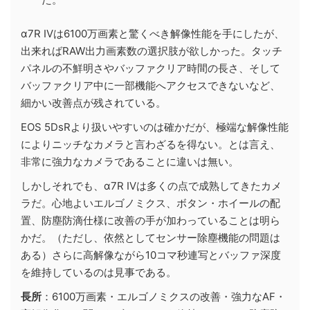
α7R IVは6100万画素と驚くべき解像性能を手にしたが、
出来ればRAW出力画素数の選択肢が欲しかった。タッチ
パネルの不鮮明さやバッファクリア時間の長さ、そして
バッファクリア中に一部機能へアクセスできないなど、
細かい改善点が残されている。
EOS 5DsRより扱いやすいのは確かだが、極端な解像性能
によりニッチなカメラと言わざるを得ない。とは言え、
非常に強力なカメラであることに違いは無い。
しかしそれでも、α7R IVは多くの点で成熟してきたカメ
ラだ。心地よいエルゴノミクス、ボタン・ホイールの配
置、防塵防滴仕様に改善の手が加わっていることは明ら
かだ。（ただし、依然としてセンサー除塵機能の問題は
ある）さらに高解像ながら10コマ秒連写とバッファ深度
を維持しているのは見事である。
長所
：6100万画素・エルゴノミクスの改善・強力なAF・