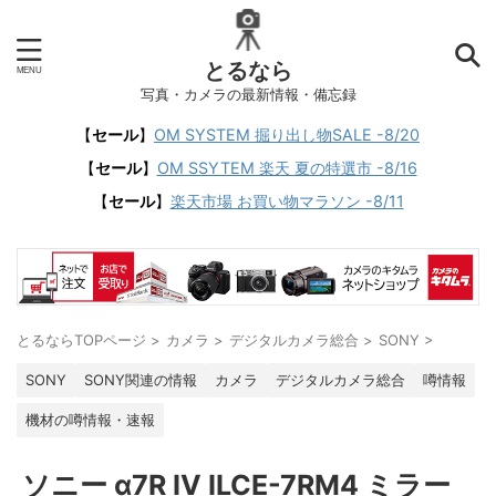
とるなら
写真・カメラの最新情報・備忘録
【
セール
】
OM SYSTEM 掘り出し物SALE -8/20
【
セール
】
OM SSYTEM 楽天 夏の特選市 -8/16
【
セール
】
楽天市場 お買い物マラソン -8/11
とるならTOPページ
>
カメラ
>
デジタルカメラ総合
>
SONY
>
SONY
SONY関連の情報
カメラ
デジタルカメラ総合
噂情報
機材の噂情報・速報
ソニー α7R IV ILCE-7RM4 ミラー