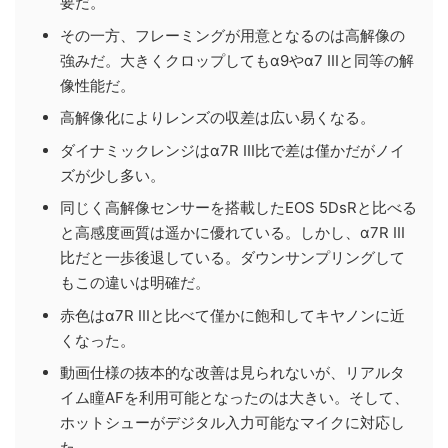
要だ。
その一方、フレーミングが用意となるのは高解像の
強みだ。大きくクロップしてもα9やα7 IIIと同等の解
像性能だ。
高解像化によりレンズの収差は広い易くなる。
ダイナミックレンジはα7R III比で差は僅かだがノイ
ズが少し多い。
同じく高解像センサーを搭載したEOS 5DsRと比べる
と高感度画質は遥かに優れている。しかし、α7R III
比だと一歩後退している。ダウンサンプリングして
もこの違いは明確だ。
赤色はα7R IIIと比べて僅かに飽和してキヤノンに近
くなった。
動画仕様の抜本的な改善は見られないが、リアルタ
イム瞳AFを利用可能となったのは大きい。そして、
ホットシューがデジタル入力可能なマイクに対応し
た。