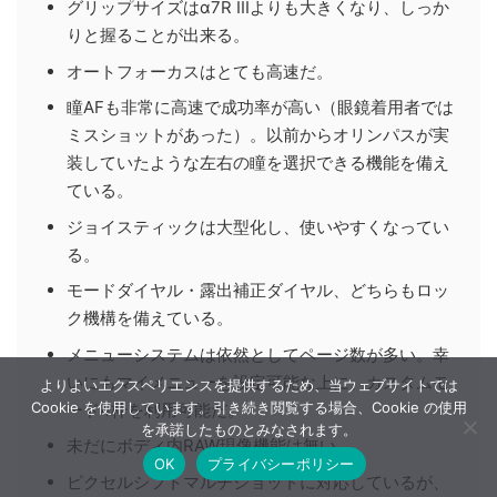
グリップサイズはα7R IIIよりも大きくなり、しっか
りと握ることが出来る。
オートフォーカスはとても高速だ。
瞳AFも非常に高速で成功率が高い（眼鏡着用者では
ミスショットがあった）。以前からオリンパスが実
装していたような左右の瞳を選択できる機能を備え
ている。
ジョイスティックは大型化し、使いやすくなってい
る。
モードダイヤル・露出補正ダイヤル、どちらもロッ
ク機構を備えている。
メニューシステムは依然としてページ数が多い。幸
いにもマイメニューを設定可能な上に、カスタムモ
よりよいエクスペリエンスを提供するため、当ウェブサイトでは
Cookie を使用しています。引き続き閲覧する場合、Cookie の使用
ード4枠を利用可能だ。
を承諾したものとみなされます。
未だにボディ内RAW現像機能は無い。
OK
プライバシーポリシー
ピクセルシフトマルチショットに対応しているが、