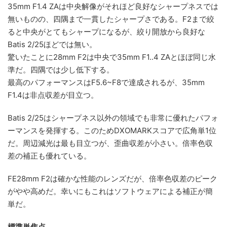
35mm F1.4 ZAは中央解像がそれほど良好なシャープネスでは
無いものの、四隅まで一貫したシャープさである。F2まで絞
ると中央がとてもシャープになるが、絞り開放から良好な
Batis 2/25ほどでは無い。
驚いたことに28mm F2は中央で35mm F1..4 ZAとほぼ同じ水
準だ。四隅では少し低下する。
最高のパフォーマンスはF5.6~F8で達成されるが、35mm
F1.4は非点収差が目立つ。
Batis 2/25はシャープネス以外の領域でも非常に優れたパフォ
ーマンスを発揮する。このためDXOMARKスコアで広角単1位
だ。周辺減光は最も目立つが、歪曲収差が小さい。倍率色収
差の補正も優れている。
FE28mm F2は確かな性能のレンズだが、倍率色収差のピーク
がやや高めだ。幸いにもこれはソフトウェアによる補正が簡
単だ。
標準単焦点