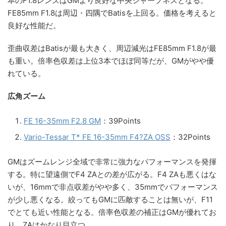
本のF1.8レンズはGMより良好な中央シャープネスとなる。
FE85mm F1.8は周辺・四隅でBatisを上回る。価格を考えると
良好な性能だ。
歪曲収差はBatisが最も大きく、周辺減光はFE85mm F1.8が最
も重い。倍率色収差は上位3本でほぼ同等だが、GMがやや優
れている。
広角ズーム
FE 16-35mm F2.8 GM
：39Points
Vario-Tessar T* FE 16-35mm F4?
ZA OSS
：32Points
GMはズームレンジ全域で非常に強力なパフォーマンスを発揮
する。特に望遠側でF4 ZAとの差が広がる。F4 ZAも悪くはな
いが、16mmで非点収差がやや多く、35mmでパフォーマンス
が少し悪くなる。絞ってもGMに匹敵することは無いが、F11
でとても近い性能となる。倍率色収差の補正はGMが優れてお
り、ZAはかなり目立つ。