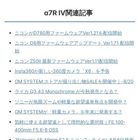
α7R IV関連記事
ニコンがD780用ファームウェアVer1.21を配信開始
ニコン D6用ファームウェアアップデート Ver1.71 配信開
始
ニコン Z50II 最新ファームウェアVer1.11配信開始
Insta360が新しい360度カメラ「X6」を予告
OM SYSTEM ストアが掘り出し物SALEを開催中｜-8/20
ライカ Q3 43 Monochrome が今秋発売となる？
ソニーが魚眼ズームや軽量な超望遠単焦点を開発中？
OM SYSTEMが「軽量カメラ」を年末に発表する？
気軽に使える超望遠として理想的な選択肢｜FE 100-
400mm F5.6-8 OSS
7Artisans AF 40mm F2.5 ニコンZ・ライカL 8月6日発売