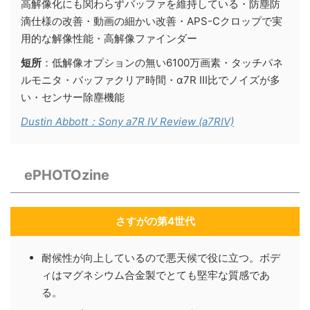
高解像化にも関わらずバッファを維持している・防塵防
滴仕様の改善・動画の細かい改善・APS-Cクロップで実
用的な解像性能・高解像ファインダー
短所
：低解像オプションの無い6100万画素・タッチパネ
ルモニタ・バッファクリア時間・α7R III比でノイズが多
い・センサー除塵機能
Dustin Abbott：Sony a7R IV Review (a7RIV)
ePHOTOzine
さすがの第4世代
耐候性が向上しているので悪天候で役に立つ。ボデ
ィはマグネシウム合金製でとても堅牢な質感であ
る。