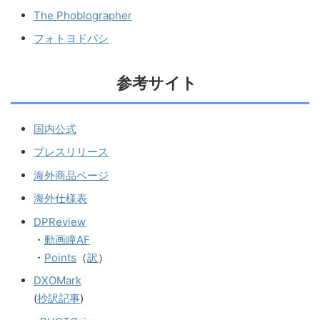
The Phoblographer
フォトヨドバシ
参考サイト
国内公式
プレスリリース
海外商品ページ
海外仕様表
DPReview
・
動画瞳AF
・
Points
（
訳
）
DXOMark
(
抄訳記事
)