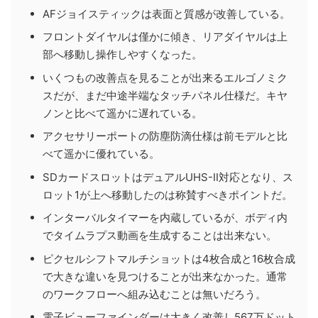
AFジョイスティックは表面と質感が改善している。
フロントダイヤルは僅かに傾き、リアダイヤルは上
部へ移動し操作しやすくなった。
いくつもの改善点を見ることが出来るエルゴノミク
スだが、まだ中途半端なタッチパネル仕様だ。キヤ
ノンと比べて遥かに遅れている。
アクセサリーポートの防塵防滴仕様は前モデルと比
べて遥かに優れている。
SDカードスロットはデュアルUHS-II対応となり、ス
ロット1が上へ移動したのは称賛すべきポイントだ。
インターバルタイマーを内蔵しているが、ボディ内
でタイムラプス動画を生成することは出来ない。
ピクセルシフトマルチショットは4枚合成と16枚合成
で大きな違いを見つけることが出来なかった。通常
のワークフローへ組み込むことは無いだろう。
電子ビューファインダーは大きく改善し567万ドット