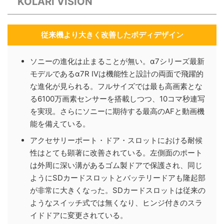
KOLARI VISION
従来機より大きく改善したボディデザイン
ソニーの進化は止まることが無い。α7シリーズ最新
モデルであるα7R IVは機能性と設計の両面で飛躍的
な進化が見られる。フルサイズでは最も高画素とな
る6100万画素センサーを搭載しつつ、10コマ秒連写
を実現。さらにソニーに期待する最高のAFと動画機
能を備えている。
アクセサリーポート・ドア・スロットにおける耐候
性はとても顕著に改善されている。左側面のポート
は外周に深い溝があるゴム製ドアで保護され、同じ
ようにSDカードスロットとバッテリードアも隆起部
が非常に大きくなった。SDカードスロットは従来の
ようなスイッチ式では無くなり、ヒンジ付きのスラ
イドドアに変更されている。