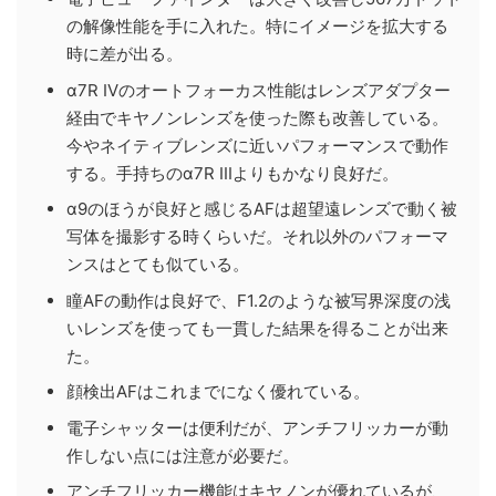
の解像性能を手に入れた。特にイメージを拡大する
時に差が出る。
α7R IVのオートフォーカス性能はレンズアダプター
経由でキヤノンレンズを使った際も改善している。
今やネイティブレンズに近いパフォーマンスで動作
する。手持ちのα7R IIIよりもかなり良好だ。
α9のほうが良好と感じるAFは超望遠レンズで動く被
写体を撮影する時くらいだ。それ以外のパフォーマ
ンスはとても似ている。
瞳AFの動作は良好で、F1.2のような被写界深度の浅
いレンズを使っても一貫した結果を得ることが出来
た。
顔検出AFはこれまでになく優れている。
電子シャッターは便利だが、アンチフリッカーが動
作しない点には注意が必要だ。
アンチフリッカー機能はキヤノンが優れているが、